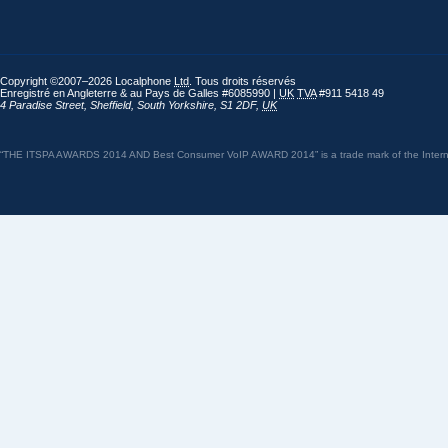
Copyright ©2007–2026 Localphone
Ltd
. Tous droits réservés
Enregistré en Angleterre & au Pays de Galles #6085990 |
UK
TVA
#911 5418 49
4 Paradise Street
,
Sheffield
,
South Yorkshire
,
S1 2DF
,
UK
“THE ITSPA AWARDS 2014 AND Best Consumer VoIP AWARD 2014” is a trade mark of the Internet 