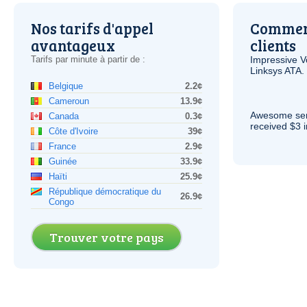
Nos tarifs d'appel
Comment
avantageux
clients
Tarifs par minute à partir de :
Impressive
V
Linksys
ATA
.
Belgique
2.2¢
Cameroun
13.9¢
Awesome serv
Canada
0.3¢
received $3 in
Côte d'Ivoire
39¢
France
2.9¢
Guinée
33.9¢
Haïti
25.9¢
République démocratique du
26.9¢
Congo
Trouver votre pays