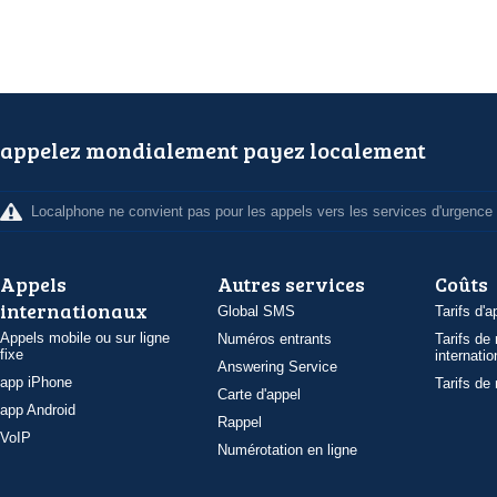
appelez mondialement payez localement
Localphone ne convient pas pour les appels vers les services d'urgence
Appels
Autres services
Coûts
internationaux
Global SMS
Tarifs d'a
Appels mobile ou sur ligne
Numéros entrants
Tarifs de
fixe
internatio
Answering Service
app iPhone
Tarifs de
Carte d'appel
app Android
Rappel
VoIP
Numérotation en ligne