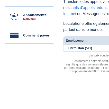
Transférez des appels vers
nos
tarifs d’appels réduits
,
Internet
ou Messagerie voc
Abonnements
Nouveau!
Localphone offre égaleme
partout dans le monde.
Comment payer
Emplacement
Hermiston (541)
Les prix sont i
Les numéros entrants sont d
signifie que des volumes élevés 
les centres d'appels ou de l'utili
un supplément de $0.01 évalué