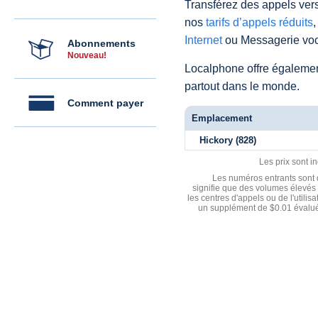
Transférez des appels vers
nos
tarifs d’appels réduits
,
Internet
ou Messagerie voc
Abonnements
Nouveau!
Localphone offre égaleme
partout dans le monde.
Comment payer
Emplacement
Hickory (828)
Les prix sont i
Les numéros entrants sont d
signifie que des volumes élevés 
les centres d'appels ou de l'utili
un supplément de $0.01 évalué