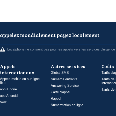
appelez mondialement payez localement
Localphone ne convient pas pour les appels vers les services d'urgence
Appels
Autres services
Coûts
internationaux
Global SMS
Tarifs d'a
Appels mobile ou sur ligne
Numéros entrants
Tarifs de
fixe
internatio
Answering Service
app iPhone
Tarifs de
Carte d'appel
app Android
Rappel
VoIP
Numérotation en ligne