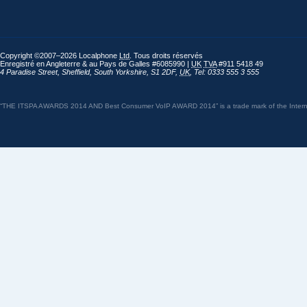
Copyright ©2007–2026 Localphone
Ltd
. Tous droits réservés
Enregistré en Angleterre & au Pays de Galles #6085990 |
UK
TVA
#911 5418 49
4 Paradise Street
,
Sheffield
,
South Yorkshire
,
S1 2DF
,
UK
,
Tel: 0333 555 3 555
“THE ITSPA AWARDS 2014 AND Best Consumer VoIP AWARD 2014” is a trade mark of the Internet 