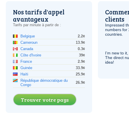
Nos tarifs d'appel
Comment
avantageux
clients
Tarifs par minute à partir de :
Impressed th
numbers for 
countries.
Belgique
2.2¢
Cameroun
13.9¢
Canada
0.3¢
I’m new to it,
Côte d'Ivoire
39¢
The direct nu
France
2.9¢
idea!
Guinée
33.9¢
Haïti
25.9¢
République démocratique du
26.9¢
Congo
Trouver votre pays