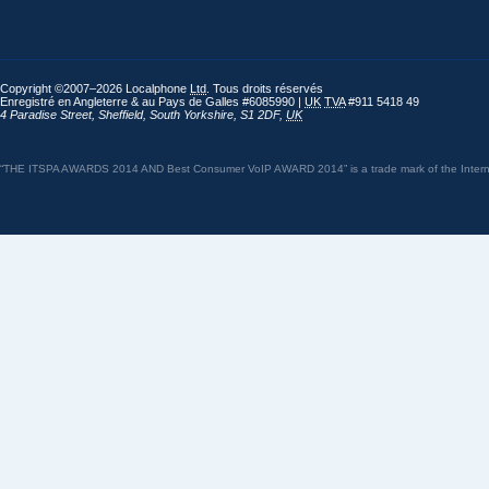
Copyright ©2007–2026 Localphone
Ltd
. Tous droits réservés
Enregistré en Angleterre & au Pays de Galles #6085990 |
UK
TVA
#911 5418 49
4 Paradise Street
,
Sheffield
,
South Yorkshire
,
S1 2DF
,
UK
“THE ITSPA AWARDS 2014 AND Best Consumer VoIP AWARD 2014” is a trade mark of the Internet 