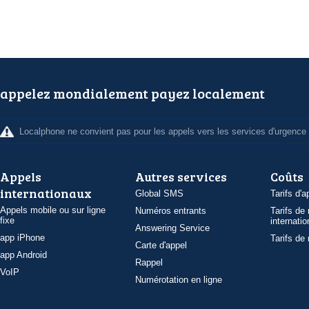
appelez mondialement payez localement
Localphone ne convient pas pour les appels vers les services d'urgence
Appels
Autres services
Coûts
internationaux
Global SMS
Tarifs d'a
Appels mobile ou sur ligne
Numéros entrants
Tarifs de
fixe
internatio
Answering Service
app iPhone
Tarifs de
Carte d'appel
app Android
Rappel
VoIP
Numérotation en ligne