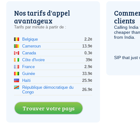
Nos tarifs d'appel
Comment
avantageux
clients
Tarifs par minute à partir de :
Calling India
cheaper than
from India.
Belgique
2.2¢
Cameroun
13.9¢
Canada
0.3¢
SIP
that just 
Côte d'Ivoire
39¢
France
2.9¢
Guinée
33.9¢
Haïti
25.9¢
République démocratique du
26.9¢
Congo
Trouver votre pays