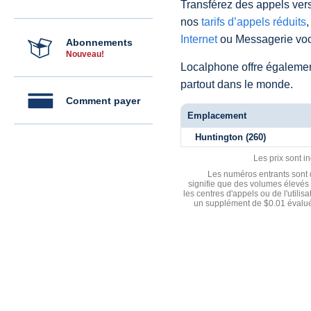
Transférez des appels vers
nos
tarifs d’appels réduits
,
Internet
ou Messagerie voc
Abonnements
Nouveau!
Localphone offre égaleme
partout dans le monde.
Comment payer
Emplacement
Huntington (260)
Les prix sont i
Les numéros entrants sont d
signifie que des volumes élevés 
les centres d'appels ou de l'utili
un supplément de $0.01 évalué