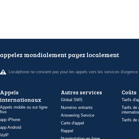
appelez mondialement payez localement
Localphone ne convient pas pour les appels vers les services d'urgence
Appels
Autres services
Coûts
internationaux
Global SMS
Tarifs d'a
Appels mobile ou sur ligne
Numéros entrants
Tarifs de
fixe
internatio
Answering Service
app iPhone
Tarifs de
Carte d'appel
app Android
Rappel
VoIP
Numérotation en ligne