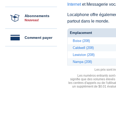
Internet
et Messagerie voca
Localphone offre égaleme
Abonnements
Nouveau!
partout dans le monde.
Emplacement
Comment payer
Boise (208)
Caldwell (208)
Lewiston (208)
Nampa (208)
Les prix sont i
Les numéros entrants sont d
signifie que des volumes élevés 
les centres d'appels ou de l'utili
un supplément de $0.01 évalué