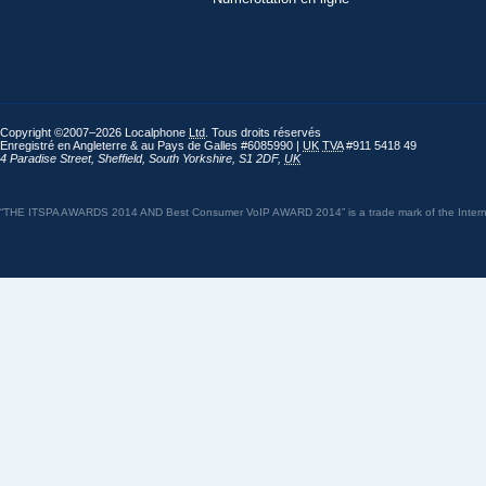
Copyright ©2007–2026 Localphone
Ltd
. Tous droits réservés
Enregistré en Angleterre & au Pays de Galles #6085990 |
UK
TVA
#911 5418 49
4 Paradise Street
,
Sheffield
,
South Yorkshire
,
S1 2DF
,
UK
“THE ITSPA AWARDS 2014 AND Best Consumer VoIP AWARD 2014” is a trade mark of the Internet 