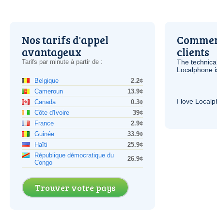
Nos tarifs d'appel
Comment
avantageux
clients
Tarifs par minute à partir de :
The technica
Localphone 
Belgique
2.2¢
Cameroun
13.9¢
I love Local
Canada
0.3¢
Côte d'Ivoire
39¢
France
2.9¢
Guinée
33.9¢
Haïti
25.9¢
République démocratique du
26.9¢
Congo
Trouver votre pays