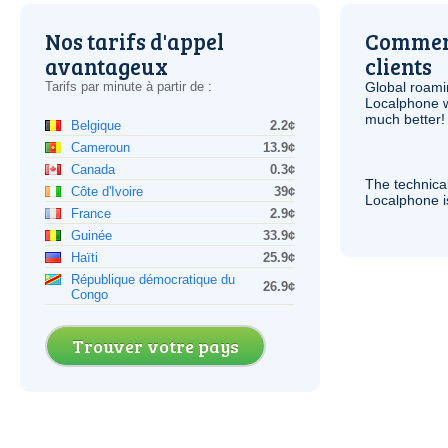
Nos tarifs d'appel
Comment
avantageux
clients
Tarifs par minute à partir de :
Global roami
Localphone 
much better!
Belgique
2.2¢
Cameroun
13.9¢
Canada
0.3¢
The technica
Côte d'Ivoire
39¢
Localphone 
France
2.9¢
Guinée
33.9¢
Haïti
25.9¢
République démocratique du
26.9¢
Congo
Trouver votre pays