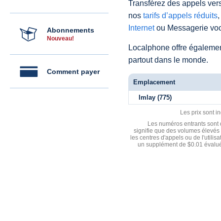
Transférez des appels vers
nos
tarifs d’appels réduits
,
Internet
ou Messagerie voc
Abonnements
Nouveau!
Localphone offre égaleme
partout dans le monde.
Comment payer
Emplacement
Imlay (775)
Les prix sont i
Les numéros entrants sont d
signifie que des volumes élevés 
les centres d'appels ou de l'utili
un supplément de $0.01 évalué