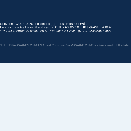
Copyright ©2007–2026 Localphone
Ltd
. Tous droits réservés
Enregistré en Angleterre & au Pays de Galles #6085990 |
UK
TVA
#911 5418 49
4 Paradise Street
,
Sheffield
,
South Yorkshire
,
S1 2DF
,
UK
,
Tel: 0333 555 3 555
“THE ITSPA AWARDS 2014 AND Best Consumer VoIP AWARD 2014” is a trade mark of the Internet 