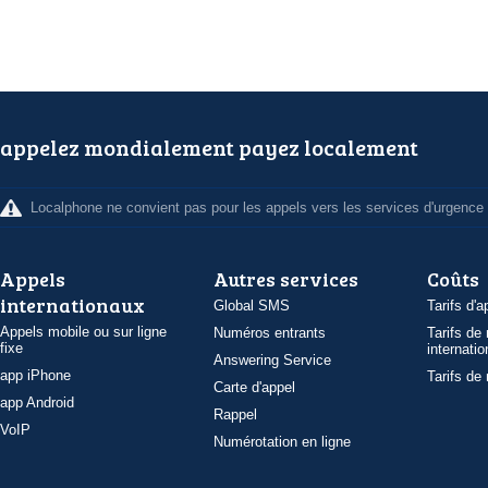
appelez mondialement payez localement
Localphone ne convient pas pour les appels vers les services d'urgence
Appels
Autres services
Coûts
internationaux
Global SMS
Tarifs d'a
Appels mobile ou sur ligne
Numéros entrants
Tarifs de
fixe
internatio
Answering Service
app iPhone
Tarifs de
Carte d'appel
app Android
Rappel
VoIP
Numérotation en ligne