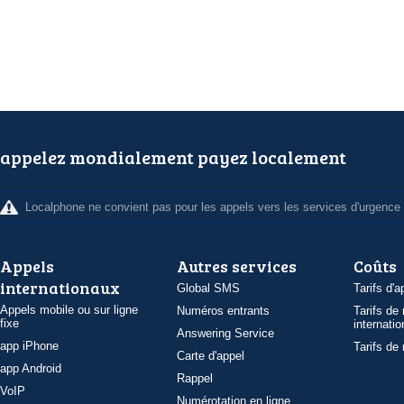
appelez mondialement payez localement
Localphone ne convient pas pour les appels vers les services d'urgence
Appels
Autres services
Coûts
internationaux
Global SMS
Tarifs d'a
Appels mobile ou sur ligne
Numéros entrants
Tarifs de
fixe
internatio
Answering Service
app iPhone
Tarifs de
Carte d'appel
app Android
Rappel
VoIP
Numérotation en ligne