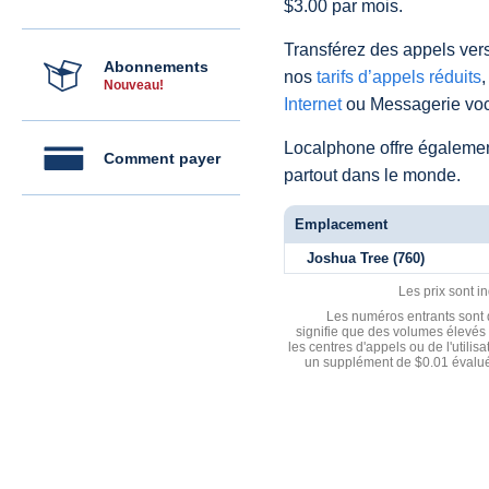
$3.00 par mois.
Transférez des appels vers
Abonnements
nos
tarifs d’appels réduits
,
Nouveau!
Internet
ou Messagerie voc
Localphone offre égaleme
Comment payer
partout dans le monde.
Emplacement
Joshua Tree (760)
Les prix sont i
Les numéros entrants sont d
signifie que des volumes élevés 
les centres d'appels ou de l'utili
un supplément de $0.01 évalué