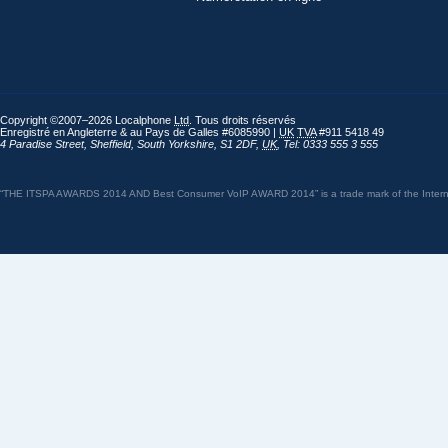
Copyright ©2007–2026 Localphone
Ltd
. Tous droits réservés
Enregistré en Angleterre & au Pays de Galles #6085990 |
UK
TVA
#911 5418 49
4 Paradise Street
,
Sheffield
,
South Yorkshire
,
S1 2DF
,
UK
,
Tel: 0333 555 3 555
“THE ITSPA AWARDS 2014 AND Best Consumer VoIP AWARD 2014” is a trade mark of the Internet 