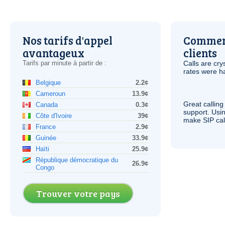
Nos tarifs d'appel
Comment
avantageux
clients
Tarifs par minute à partir de :
Calls are cry
rates were ha
Belgique
2.2¢
Cameroun
13.9¢
Great calling
Canada
0.3¢
support. Usi
Côte d'Ivoire
39¢
make
SIP
cal
France
2.9¢
Guinée
33.9¢
Haïti
25.9¢
République démocratique du
26.9¢
Congo
Trouver votre pays