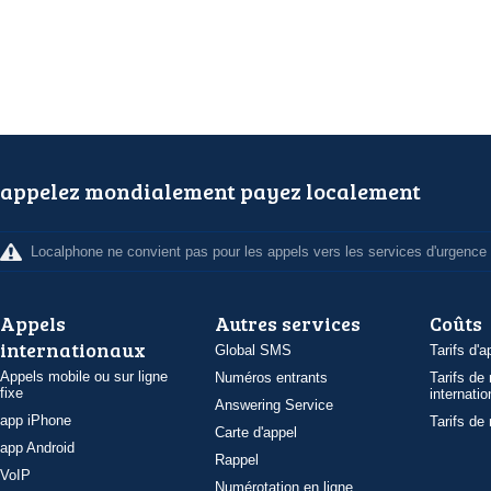
appelez mondialement payez localement
Localphone ne convient pas pour les appels vers les services d'urgence
Appels
Autres services
Coûts
internationaux
Global SMS
Tarifs d'a
Appels mobile ou sur ligne
Numéros entrants
Tarifs de
fixe
internatio
Answering Service
app iPhone
Tarifs de
Carte d'appel
app Android
Rappel
VoIP
Numérotation en ligne