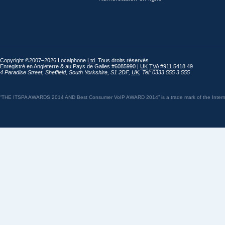
Copyright ©2007–2026 Localphone
Ltd
. Tous droits réservés
Enregistré en Angleterre & au Pays de Galles #6085990 |
UK
TVA
#911 5418 49
4 Paradise Street
,
Sheffield
,
South Yorkshire
,
S1 2DF
,
UK
,
Tel: 0333 555 3 555
“THE ITSPA AWARDS 2014 AND Best Consumer VoIP AWARD 2014” is a trade mark of the Internet 