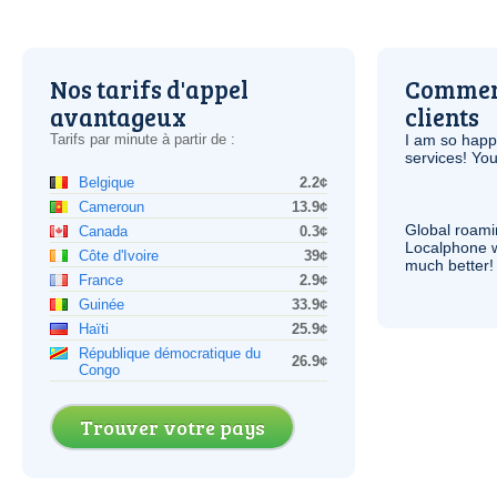
Nos tarifs d'appel
Comment
avantageux
clients
Tarifs par minute à partir de :
I am so hap
services! You
Belgique
2.2¢
Cameroun
13.9¢
Global roami
Canada
0.3¢
Localphone 
Côte d'Ivoire
39¢
much better!
France
2.9¢
Guinée
33.9¢
Haïti
25.9¢
République démocratique du
26.9¢
Congo
Trouver votre pays