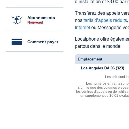
d’installation et $3.00 par 
Transférez des appels vers
Abonnements
nos
tarifs d’appels réduits
,
Nouveau!
Internet
ou Messagerie voc
Localphone offre égaleme
Comment payer
partout dans le monde.
Emplacement
Los Angeles DA 06 (323)
Les prix sont i
Les numéros entrants sont d
signifie que des volumes élevés 
les centres d'appels ou de l'utili
un supplément de $0.01 évalué