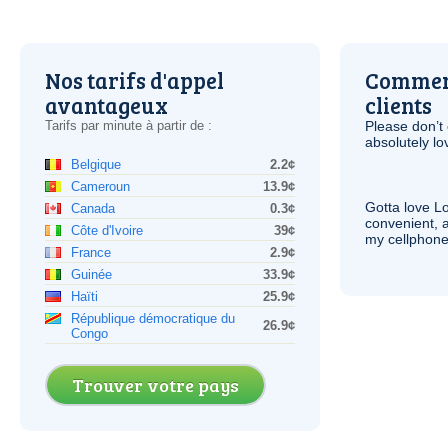
Nos tarifs d'appel
Comment
avantageux
clients
Tarifs par minute à partir de :
Please don’t 
absolutely lo
Belgique
2.2¢
Cameroun
13.9¢
Gotta love 
Canada
0.3¢
convenient, 
Côte d'Ivoire
39¢
my cellphone
France
2.9¢
Guinée
33.9¢
Haïti
25.9¢
République démocratique du
26.9¢
Congo
Trouver votre pays