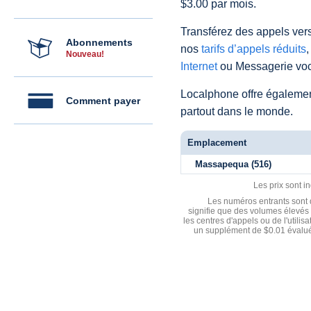
$3.00 par mois.
Transférez des appels vers
Abonnements
nos
tarifs d’appels réduits
,
Nouveau!
Internet
ou Messagerie voc
Localphone offre égaleme
Comment payer
partout dans le monde.
Emplacement
Massapequa (516)
Les prix sont i
Les numéros entrants sont d
signifie que des volumes élevés 
les centres d'appels ou de l'utili
un supplément de $0.01 évalué