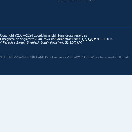
Copyright ©2007–2026 Localphone
Ltd
. Tous droits réservés
Enregistré en Angleterre & au Pays de Galles #6085990 |
UK
TVA
#911 5418 49
4 Paradise Street
,
Sheffield
,
South Yorkshire
,
S1 2DF
,
UK
“THE ITSPA AWARDS 2014 AND Best Consumer VoIP AWARD 2014” is a trade mark of the Internet 