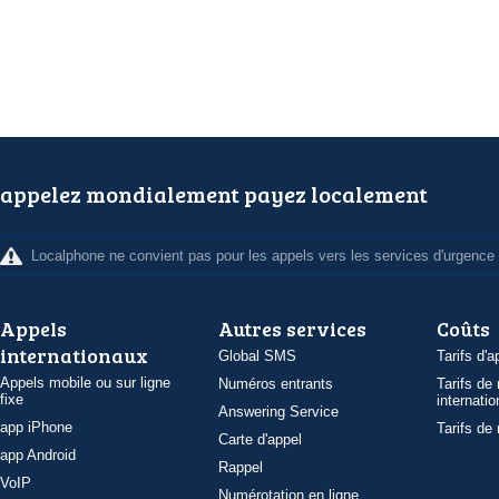
appelez mondialement payez localement
Localphone ne convient pas pour les appels vers les services d'urgence
Appels
Autres services
Coûts
internationaux
Global SMS
Tarifs d'a
Appels mobile ou sur ligne
Numéros entrants
Tarifs de
fixe
internatio
Answering Service
app iPhone
Tarifs de
Carte d'appel
app Android
Rappel
VoIP
Numérotation en ligne