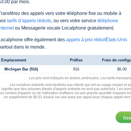
$3.00 par mois.
Transférez des appels vers votre téléphone fixe ou mobile à
nos
tarifs d’appels réduits
, ou vers votre service
téléphone
Internet
ou Messagerie vocale Localphone gratuitement.
Localphone offre également des
appels à prix réduitÉtats-Unis
partout dans le monde.
Emplacement
Préfixe
Frais de config
Michigan Bar (916)
916
$6.00
Les prix sont indiqués en dollars américains. Les tarifs mensue
Les numéros entrants sont destinés aux clients qui ont un usage moyen et se
signifie que des volumes élevés d'appels entrants ne sont pas autorisés. Les numé
les centres d'appels ou de l'utilisation d'affaires où une grande quantité d'appels 
un supplément de $0.01 évalué sur une base par appel pour chaque appel vers 
In