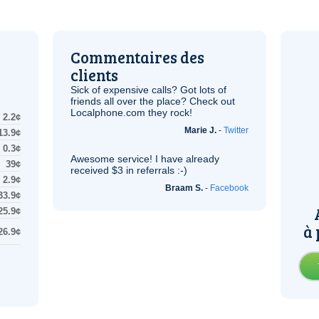
Commentaires des
clients
Sick of expensive calls? Got lots of
friends all over the place? Check out
Localphone.com they rock!
2.2¢
Marie J.
-
Twitter
13.9¢
0.3¢
Awesome service! I have already
39¢
received $3 in referrals :-)
2.9¢
Braam S.
-
Facebook
33.9¢
25.9¢
à 
26.9¢