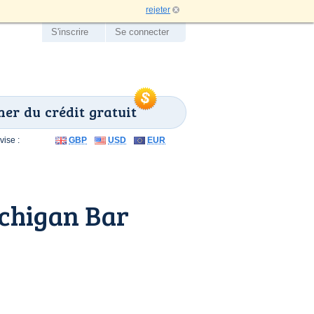
rejeter
S'inscrire
Se connecter
er du crédit gratuit
ise :
GBP
USD
EUR
chigan Bar