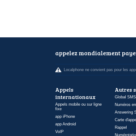
appelez mondialement paye
Localphone ne convient pas pour les appe
Appels
Autres 
internationaux
Global SMS
Appels mobile ou sur ligne
Numéros en
fixe
Answering S
app iPhone
Carte d'appe
app Android
Rappel
VoIP
Numérotatio