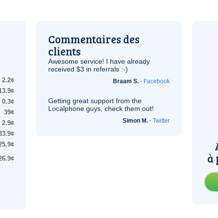
Commentaires des
clients
Awesome service! I have already
received $3 in referrals :-)
2.2¢
Braam S.
-
Facebook
13.9¢
Getting great support from the
0.3¢
Localphone guys, check them out!
39¢
Simon M.
-
Twitter
2.9¢
33.9¢
25.9¢
à 
26.9¢