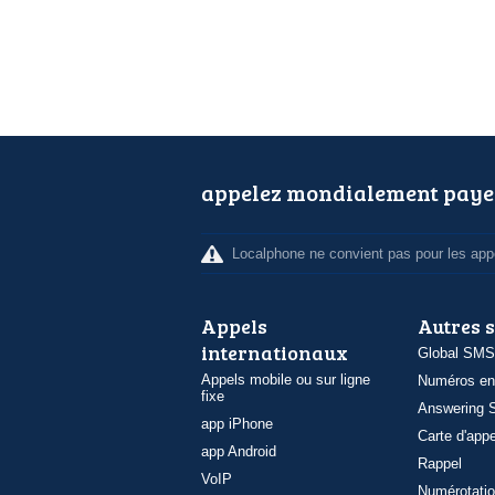
appelez mondialement paye
Localphone ne convient pas pour les appe
Appels
Autres 
internationaux
Global SMS
Appels mobile ou sur ligne
Numéros en
fixe
Answering S
app iPhone
Carte d'appe
app Android
Rappel
VoIP
Numérotatio