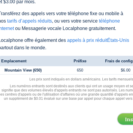
et $3.00 par mois.
Transférez des appels vers votre téléphone fixe ou mobile à
nos
tarifs d’appels réduits
, ou vers votre service
téléphone
Internet
ou Messagerie vocale Localphone gratuitement.
Localphone offre également des
appels à prix réduitÉtats-Unis
partout dans le monde.
Emplacement
Préfixe
Frais de config
Mountain View (650)
650
$6.00
Les prix sont indiqués en dollars américains. Les tarifs mensue
Les numéros entrants sont destinés aux clients qui ont un usage moyen et se
signifie que des volumes élevés d'appels entrants ne sont pas autorisés. Les numé
les centres d'appels ou de l'utilisation d'affaires où une grande quantité d'appels 
un supplément de $0.01 évalué sur une base par appel pour chaque appel vers 
In