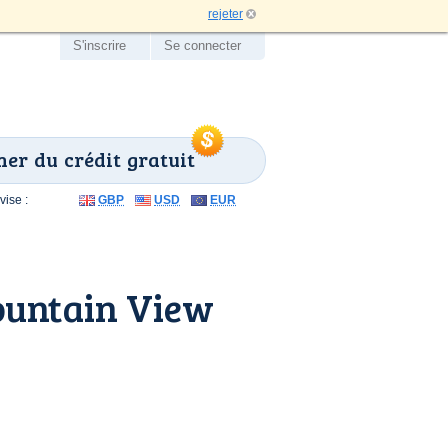
rejeter
S'inscrire
Se connecter
er du crédit gratuit
ise :
GBP
USD
EUR
ountain View