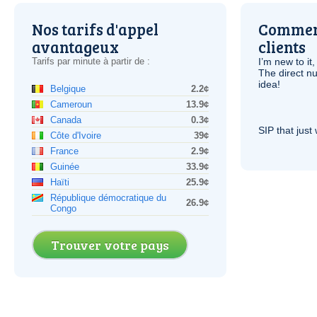
Nos tarifs d'appel
Comment
avantageux
clients
Tarifs par minute à partir de :
I’m new to it,
The direct nu
idea!
Belgique
2.2¢
Cameroun
13.9¢
Canada
0.3¢
SIP
that just 
Côte d'Ivoire
39¢
France
2.9¢
Guinée
33.9¢
Haïti
25.9¢
République démocratique du
26.9¢
Congo
Trouver votre pays