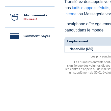
Transférez des appels vers
nos
tarifs d’appels réduits
,
Internet
ou Messagerie voc
Abonnements
Nouveau!
Localphone offre égaleme
partout dans le monde.
Comment payer
Emplacement
Naperville (630)
Les prix sont i
Les numéros entrants sont d
signifie que des volumes élevés 
les centres d'appels ou de l'utili
un supplément de $0.01 évalué