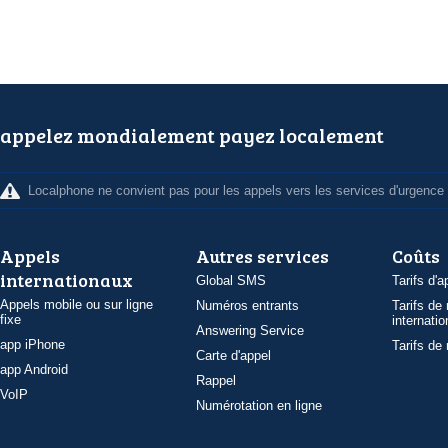
appelez mondialement payez localement
Localphone ne convient pas pour les appels vers les services d'urgence
Appels
Autres services
Coûts
internationaux
Global SMS
Tarifs d'a
Appels mobile ou sur ligne
Numéros entrants
Tarifs de
fixe
internatio
Answering Service
app iPhone
Tarifs de
Carte d'appel
app Android
Rappel
VoIP
Numérotation en ligne