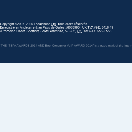
Copyright ©2007–2026 Localphone
Ltd
. Tous droits réservés
Enregistré en Angleterre & au Pays de Galles #6085990 |
UK
TVA
#911 5418 49
4 Paradise Street
,
Sheffield
,
South Yorkshire
,
S1 2DF
,
UK
,
Tel: 0333 555 3 555
“THE ITSPA AWARDS 2014 AND Best Consumer VoIP AWARD 2014” is a trade mark of the Internet 