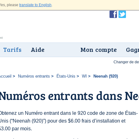
es, please
translate to English
.
Tarifs
Aide
Mon compte
Gagn
Changer de dev
Accueil
Numéros entrants
États-Unis
WI
Neenah (920)
Numéros entrants dans Ne
Obtenez un Numéro entrant dans le 920 code de zone de États-
Unis (“Neenah (920)”) pour des $6.00 frais d’installation et
$3.00 par mois.