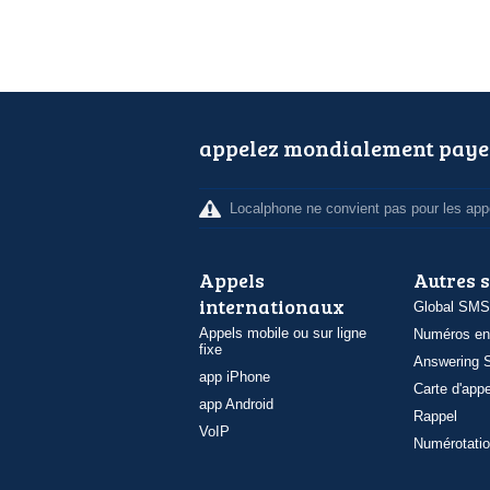
appelez mondialement paye
Localphone ne convient pas pour les appe
Appels
Autres 
internationaux
Global SMS
Appels mobile ou sur ligne
Numéros en
fixe
Answering S
app iPhone
Carte d'appe
app Android
Rappel
VoIP
Numérotatio