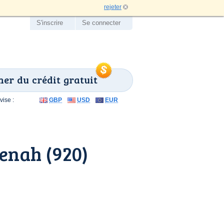
rejeter
S'inscrire
Se connecter
er du crédit gratuit
ise :
GBP
USD
EUR
enah (920)