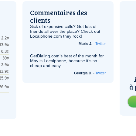
Commentaires des
clients
Sick of expensive calls? Got lots of
friends all over the place? Check out
Localphone.com they rock!
2.2¢
Marie J.
-
Twitter
13.9¢
0.3¢
GetDialing.com’s best of the month for
39¢
May is Localphone, because it’s so
2.9¢
cheap and easy.
33.9¢
Georgia D.
-
Twitter
25.9¢
à 
26.9¢