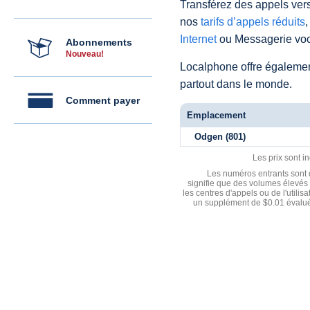
Transférez des appels vers
nos
tarifs d’appels réduits
,
Internet
ou Messagerie voc
Abonnements
Nouveau!
Localphone offre égaleme
partout dans le monde.
Comment payer
Emplacement
Odgen (801)
Les prix sont i
Les numéros entrants sont d
signifie que des volumes élevés 
les centres d'appels ou de l'utili
un supplément de $0.01 évalué