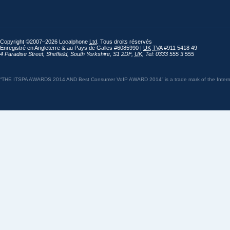
Copyright ©2007–2026 Localphone
Ltd
. Tous droits réservés
Enregistré en Angleterre & au Pays de Galles #6085990 |
UK
TVA
#911 5418 49
4 Paradise Street
,
Sheffield
,
South Yorkshire
,
S1 2DF
,
UK
,
Tel: 0333 555 3 555
“THE ITSPA AWARDS 2014 AND Best Consumer VoIP AWARD 2014” is a trade mark of the Internet 