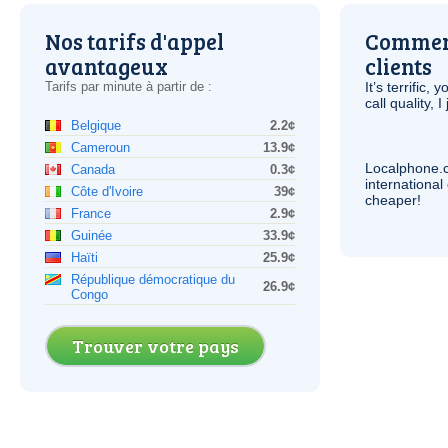
Nos tarifs d'appel
Comment
avantageux
clients
Tarifs par minute à partir de :
It’s terrific,
call quality, I
Belgique
2.2¢
Cameroun
13.9¢
Localphone.
Canada
0.3¢
internationa
Côte d'Ivoire
39¢
cheaper!
France
2.9¢
Guinée
33.9¢
Haïti
25.9¢
République démocratique du
26.9¢
Congo
Trouver votre pays