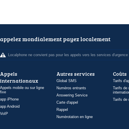
appelez mondialement payez localement
Localphone ne convient pas pour les appels vers les services d'urgence
Appels
Autres services
Coûts
internationaux
Global SMS
Tarifs d'a
Appels mobile ou sur ligne
Numéros entrants
Tarifs de
fixe
internatio
Answering Service
app iPhone
Tarifs de
Carte d'appel
app Android
Rappel
VoIP
Numérotation en ligne