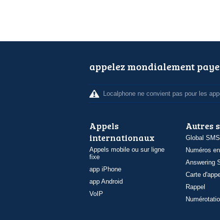
appelez mondialement paye
Localphone ne convient pas pour les appe
Appels
Autres 
internationaux
Global SMS
Appels mobile ou sur ligne
Numéros en
fixe
Answering S
app iPhone
Carte d'appe
app Android
Rappel
VoIP
Numérotatio