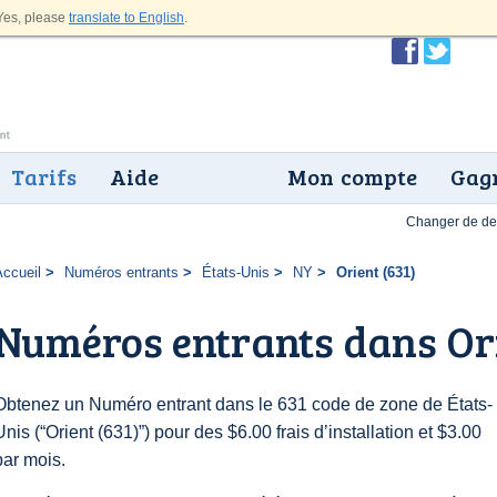
es, please
translate to English
.
Tarifs
Aide
Mon compte
Gagn
Changer de dev
Accueil
Numéros entrants
États-Unis
NY
Orient (631)
Numéros entrants dans Ori
Obtenez un Numéro entrant dans le 631 code de zone de États-
Unis (“Orient (631)”) pour des $6.00 frais d’installation et $3.00
par mois.