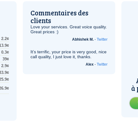
Commentaires des
clients
Love your services. Great voice quality.
Great prices :)
2.2¢
Abhishek M.
-
Twitter
13.9¢
It’s terrific, your price is very good, nice
0.3¢
call quality, I just love it, thanks.
39¢
Alex
-
Twitter
2.9¢
33.9¢
25.9¢
à 
26.9¢