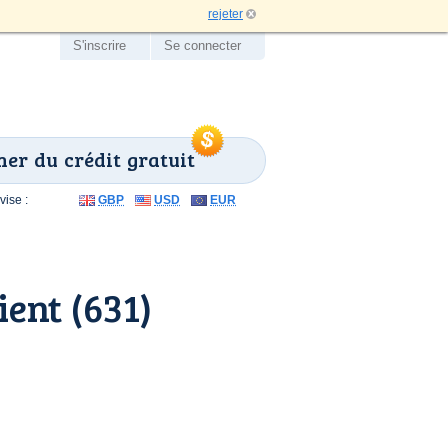
rejeter
S'inscrire
Se connecter
er du crédit gratuit
ise :
GBP
USD
EUR
ent (631)