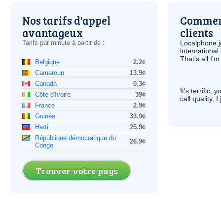
Nos tarifs d'appel
Comment
avantageux
clients
Tarifs par minute à partir de :
Localphone j
international 
That’s all I’
Belgique
2.2¢
Cameroun
13.9¢
Canada
0.3¢
It’s terrific,
Côte d'Ivoire
39¢
call quality, I
France
2.9¢
Guinée
33.9¢
Haïti
25.9¢
République démocratique du
26.9¢
Congo
Trouver votre pays