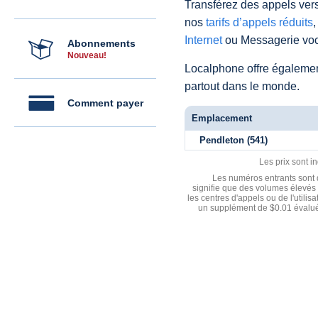
Transférez des appels vers
nos
tarifs d’appels réduits
,
Internet
ou Messagerie voc
Abonnements
Nouveau!
Localphone offre égaleme
partout dans le monde.
Comment payer
Emplacement
Pendleton (541)
Les prix sont i
Les numéros entrants sont d
signifie que des volumes élevés 
les centres d'appels ou de l'utili
un supplément de $0.01 évalué