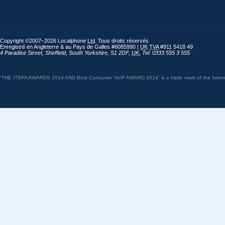
Copyright ©2007–2026 Localphone
Ltd
. Tous droits réservés
Enregistré en Angleterre & au Pays de Galles #6085990 |
UK
TVA
#911 5418 49
4 Paradise Street
,
Sheffield
,
South Yorkshire
,
S1 2DF
,
UK
,
Tel: 0333 555 3 555
“THE ITSPA AWARDS 2014 AND Best Consumer VoIP AWARD 2014” is a trade mark of the Internet 