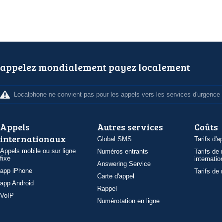
appelez mondialement payez localement
Localphone ne convient pas pour les appels vers les services d'urgence
Appels
Autres services
Coûts
internationaux
Global SMS
Tarifs d'a
Appels mobile ou sur ligne
Numéros entrants
Tarifs de
fixe
internatio
Answering Service
app iPhone
Tarifs de
Carte d'appel
app Android
Rappel
VoIP
Numérotation en ligne