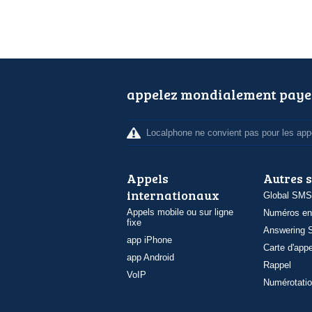
appelez mondialement paye
Localphone ne convient pas pour les appe
Appels
Autres 
internationaux
Global SMS
Appels mobile ou sur ligne
Numéros en
fixe
Answering S
app iPhone
Carte d'appe
app Android
Rappel
VoIP
Numérotatio