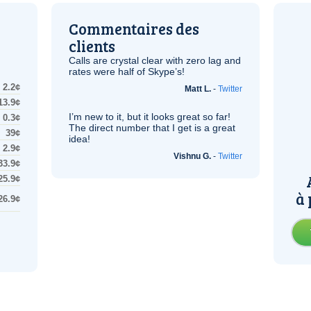
Commentaires des
clients
Calls are crystal clear with zero lag and
rates were half of Skype’s!
2.2¢
Matt L.
-
Twitter
13.9¢
I’m new to it, but it looks great so far!
0.3¢
The direct number that I get is a great
39¢
idea!
2.9¢
Vishnu G.
-
Twitter
33.9¢
25.9¢
à 
26.9¢