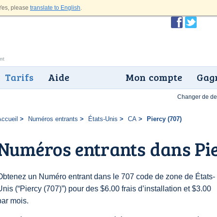
es, please
translate to English
.
Tarifs
Aide
Mon compte
Gagn
Changer de dev
Accueil
Numéros entrants
États-Unis
CA
Piercy (707)
Numéros entrants dans Pie
Obtenez un Numéro entrant dans le 707 code de zone de États-
Unis (“Piercy (707)”) pour des $6.00 frais d’installation et $3.00
par mois.