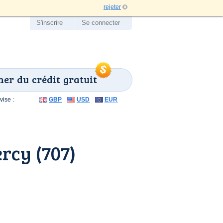
rejeter
S'inscrire
Se connecter
er du crédit gratuit
ise :
GBP
USD
EUR
rcy (707)