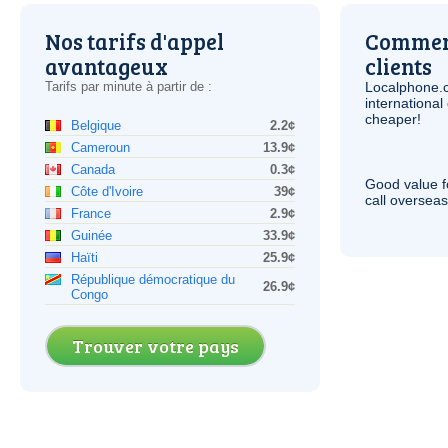
Nos tarifs d'appel
Comment
avantageux
clients
Tarifs par minute à partir de :
Localphone.
internationa
cheaper!
Belgique
2.2¢
Cameroun
13.9¢
Canada
0.3¢
Good value f
Côte d'Ivoire
39¢
call overseas,
France
2.9¢
Guinée
33.9¢
Haïti
25.9¢
République démocratique du
26.9¢
Congo
Trouver votre pays