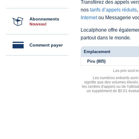
Transférez des appels vers
nos
tarifs d’appels réduits
,
Internet
ou Messagerie voc
Abonnements
Nouveau!
Localphone offre égaleme
partout dans le monde.
Comment payer
Emplacement
Piru (805)
Les prix sont i
Les numéros entrants sont d
signifie que des volumes élevés 
les centres d'appels ou de l'utili
un supplément de $0.01 évalué