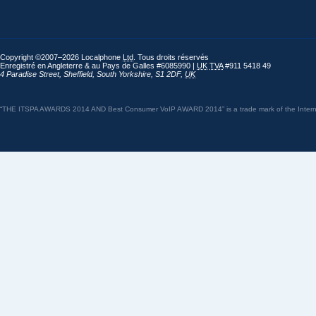
Copyright ©2007–2026 Localphone
Ltd
. Tous droits réservés
Enregistré en Angleterre & au Pays de Galles #6085990 |
UK
TVA
#911 5418 49
4 Paradise Street
,
Sheffield
,
South Yorkshire
,
S1 2DF
,
UK
“THE ITSPA AWARDS 2014 AND Best Consumer VoIP AWARD 2014” is a trade mark of the Internet 