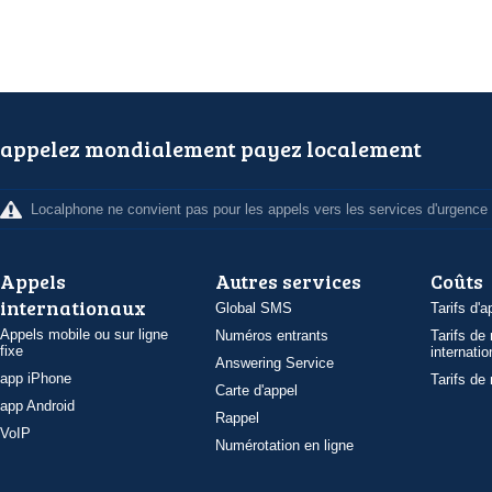
appelez mondialement payez localement
Localphone ne convient pas pour les appels vers les services d'urgence
Appels
Autres services
Coûts
internationaux
Global SMS
Tarifs d'a
Appels mobile ou sur ligne
Numéros entrants
Tarifs de
fixe
internatio
Answering Service
app iPhone
Tarifs de
Carte d'appel
app Android
Rappel
VoIP
Numérotation en ligne