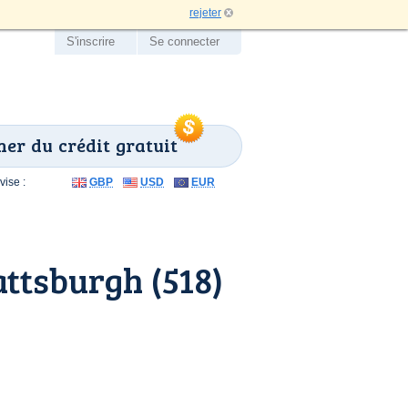
rejeter
S'inscrire
Se connecter
er du crédit gratuit
ise :
GBP
USD
EUR
ttsburgh (518)