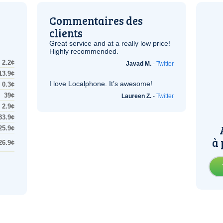
Commentaires des
clients
Great service and at a really low price!
Highly recommended.
2.2¢
Javad M.
-
Twitter
13.9¢
I love Localphone. It’s awesome!
0.3¢
39¢
Laureen Z.
-
Twitter
2.9¢
33.9¢
25.9¢
à 
26.9¢