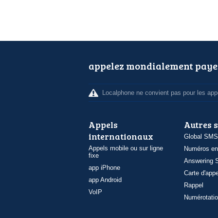
appelez mondialement paye
Localphone ne convient pas pour les appe
Appels
Autres 
internationaux
Global SMS
Appels mobile ou sur ligne
Numéros en
fixe
Answering S
app iPhone
Carte d'appe
app Android
Rappel
VoIP
Numérotatio