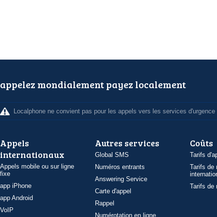
appelez mondialement payez localement
Localphone ne convient pas pour les appels vers les services d'urgence
Appels
Autres services
Coûts
internationaux
Global SMS
Tarifs d'a
Appels mobile ou sur ligne
Numéros entrants
Tarifs de
fixe
internatio
Answering Service
app iPhone
Tarifs de
Carte d'appel
app Android
Rappel
VoIP
Numérotation en ligne