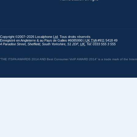
Copyright ©2007–2026 Localphone
Ltd
. Tous droits réservés
Enregistré en Angleterre & au Pays de Galles #6085990 |
UK
TVA
#911 5418 49
4 Paradise Street
,
Sheffield
,
South Yorkshire
,
S1 2DF
,
UK
,
Tel: 0333 555 3 555
“THE ITSPA AWARDS 2014 AND Best Consumer VoIP AWARD 2014” is a trade mark of the Internet 