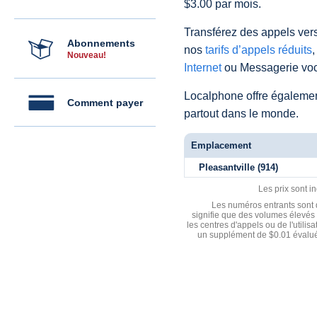
$3.00 par mois.
Transférez des appels vers
Abonnements
nos
tarifs d’appels réduits
,
Nouveau!
Internet
ou Messagerie voc
Localphone offre égaleme
Comment payer
partout dans le monde.
Emplacement
Pleasantville (914)
Les prix sont i
Les numéros entrants sont d
signifie que des volumes élevés 
les centres d'appels ou de l'utili
un supplément de $0.01 évalué