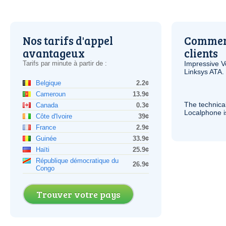
Nos tarifs d'appel
Comment
avantageux
clients
Tarifs par minute à partir de :
Impressive
V
Linksys
ATA
.
Belgique
2.2¢
Cameroun
13.9¢
The technica
Canada
0.3¢
Localphone 
Côte d'Ivoire
39¢
France
2.9¢
Guinée
33.9¢
Haïti
25.9¢
République démocratique du
26.9¢
Congo
Trouver votre pays