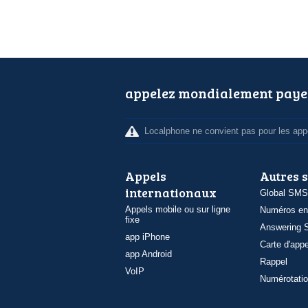
appelez mondialement paye
Localphone ne convient pas pour les appe
Appels
Autres 
internationaux
Global SMS
Appels mobile ou sur ligne
Numéros en
fixe
Answering S
app iPhone
Carte d'appe
app Android
Rappel
VoIP
Numérotatio