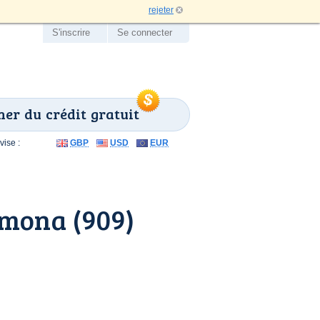
rejeter
S'inscrire
Se connecter
er du crédit gratuit
ise :
GBP
USD
EUR
mona (909)