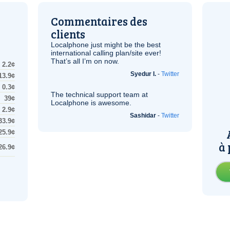
Commentaires des
clients
Localphone just might be the best
international calling plan/site ever!
That’s all I’m on now.
2.2¢
Syedur I.
-
Twitter
13.9¢
0.3¢
The technical support team at
39¢
Localphone is awesome.
2.9¢
Sashidar
-
Twitter
33.9¢
25.9¢
à 
26.9¢