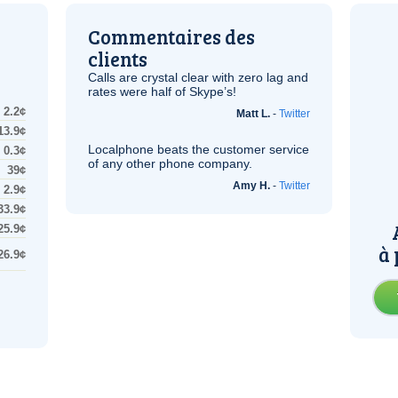
Commentaires des
clients
Calls are crystal clear with zero lag and
rates were half of Skype’s!
2.2¢
Matt L.
-
Twitter
13.9¢
Localphone beats the customer service
0.3¢
of any other phone company.
39¢
Amy H.
-
Twitter
2.9¢
33.9¢
25.9¢
à 
26.9¢