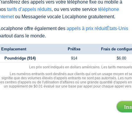
Transférez des appels vers votre téléphone fixe ou mobile à
nos
tarifs d’appels réduits
, ou vers votre service
téléphone
Internet
ou Messagerie vocale Localphone gratuitement.
Localphone offre également des
appels à prix réduitÉtats-Unis
partout dans le monde.
Emplacement
Préfixe
Frais de configu
Poundridge (914)
914
$6.00
Les prix sont indiqués en dollars américains. Les tarifs mensue
Les numéros entrants sont destinés aux clients qui ont un usage moyen et se
signifie que des volumes élevés d'appels entrants ne sont pas autorisés. Les numé
les centres d'appels ou de l'utilisation d'affaires où une grande quantité d'appels 
un supplément de $0.01 évalué sur une base par appel pour chaque appel vers 
In