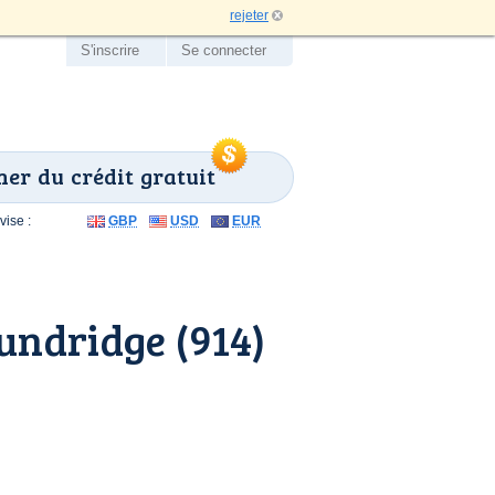
rejeter
S'inscrire
Se connecter
er du crédit gratuit
ise :
GBP
USD
EUR
undridge (914)