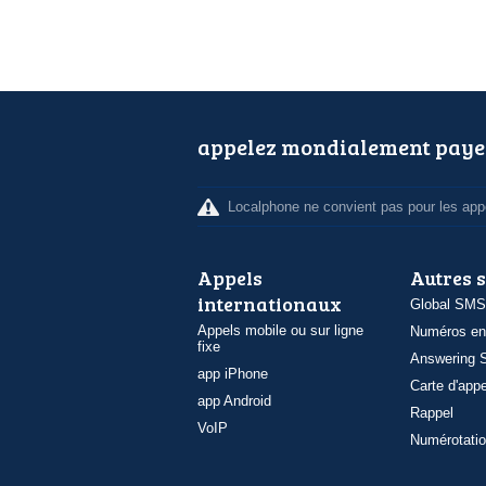
appelez mondialement paye
Localphone ne convient pas pour les appe
Appels
Autres 
internationaux
Global SMS
Appels mobile ou sur ligne
Numéros en
fixe
Answering S
app iPhone
Carte d'appe
app Android
Rappel
VoIP
Numérotatio