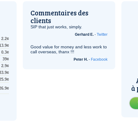
Commentaires des
clients
SIP
that just works, simply.
Gerhard E.
-
Twitter
2.2¢
13.9¢
Good value for money and less work to
call overseas, thanx !!!
0.3¢
39¢
Peter H.
-
Facebook
2.9¢
33.9¢
25.9¢
à 
26.9¢