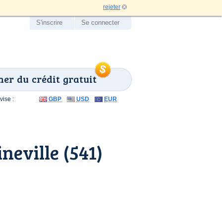
rejeter
S'inscrire
Se connecter
er du crédit gratuit
ise :
GBP
USD
EUR
eville (541)