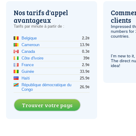
Nos tarifs d'appel
Comment
avantageux
clients
Tarifs par minute à partir de :
Impressed th
numbers for 
countries.
Belgique
2.2¢
Cameroun
13.9¢
Canada
0.3¢
I’m new to it,
Côte d'Ivoire
39¢
The direct nu
France
2.9¢
idea!
Guinée
33.9¢
Haïti
25.9¢
République démocratique du
26.9¢
Congo
Trouver votre pays