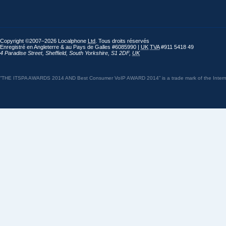
Copyright ©2007–2026 Localphone
Ltd
. Tous droits réservés
Enregistré en Angleterre & au Pays de Galles #6085990 |
UK
TVA
#911 5418 49
4 Paradise Street
,
Sheffield
,
South Yorkshire
,
S1 2DF
,
UK
“THE ITSPA AWARDS 2014 AND Best Consumer VoIP AWARD 2014” is a trade mark of the Internet 