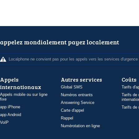
appelez mondialement payez localement
Localphone ne convient pas pour les appels vers les services d'urgence
Appels
Autres services
Coûts
internationaux
Global SMS
Tarifs d'a
Appels mobile ou sur ligne
Numéros entrants
Tarifs de
fixe
internatio
Answering Service
app iPhone
Tarifs de
Carte d'appel
app Android
Rappel
VoIP
Numérotation en ligne