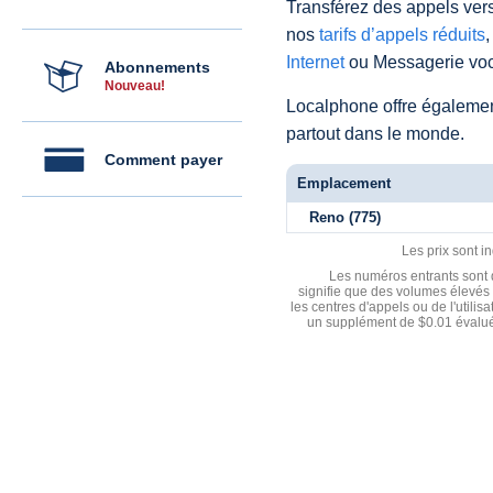
Transférez des appels vers
nos
tarifs d’appels réduits
,
Internet
ou Messagerie voc
Abonnements
Nouveau!
Localphone offre égaleme
partout dans le monde.
Comment payer
Emplacement
Reno (775)
Les prix sont i
Les numéros entrants sont d
signifie que des volumes élevés 
les centres d'appels ou de l'utili
un supplément de $0.01 évalué