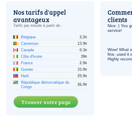
Nos tarifs d'appel
Comment
avantageux
clients
Tarifs par minute à partir de :
Nice :) You g
service!
Belgique
2.2¢
Cameroun
13.9¢
Wow! What se
Canada
0.3¢
fine, used it
Côte d'Ivoire
39¢
Highly recom
France
2.9¢
Guinée
33.9¢
Haïti
25.9¢
République démocratique du
26.9¢
Congo
Trouver votre pays