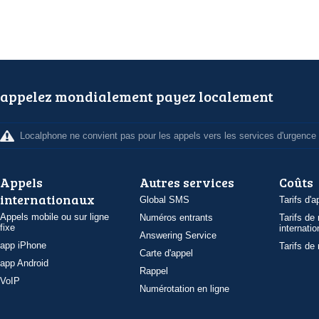
appelez mondialement payez localement
Localphone ne convient pas pour les appels vers les services d'urgence
Appels
Autres services
Coûts
internationaux
Global SMS
Tarifs d'a
Appels mobile ou sur ligne
Numéros entrants
Tarifs de
fixe
internatio
Answering Service
app iPhone
Tarifs de
Carte d'appel
app Android
Rappel
VoIP
Numérotation en ligne