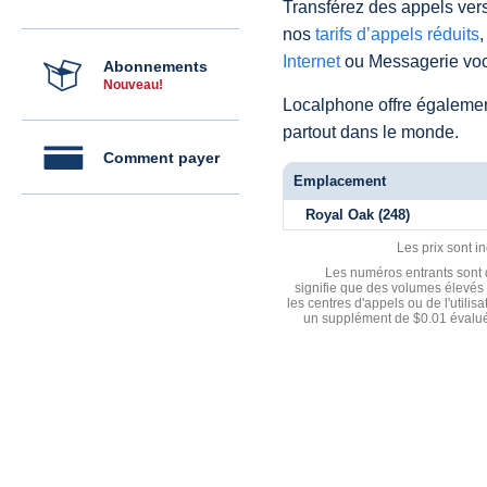
Transférez des appels vers
nos
tarifs d’appels réduits
,
Internet
ou Messagerie voc
Abonnements
Nouveau!
Localphone offre égaleme
partout dans le monde.
Comment payer
Emplacement
Royal Oak (248)
Les prix sont i
Les numéros entrants sont d
signifie que des volumes élevés 
les centres d'appels ou de l'utili
un supplément de $0.01 évalué