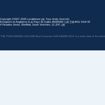
Copyright ©2007–2026 Localphone
Ltd
. Tous droits réservés
Enregistré en Angleterre & au Pays de Galles #6085990 |
UK
TVA
#911 5418 49
4 Paradise Street
,
Sheffield
,
South Yorkshire
,
S1 2DF
,
UK
“THE ITSPA AWARDS 2014 AND Best Consumer VoIP AWARD 2014” is a trade mark of the Internet 