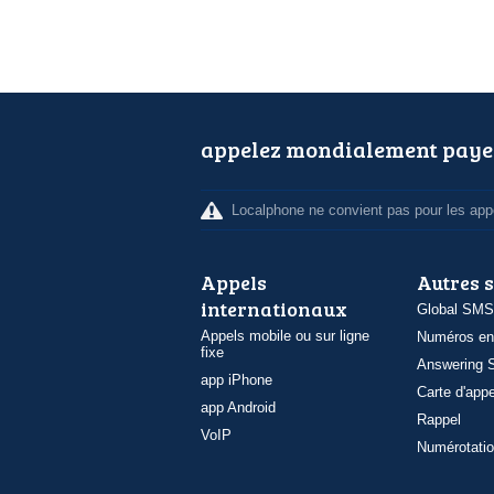
appelez mondialement paye
Localphone ne convient pas pour les appe
Appels
Autres 
internationaux
Global SMS
Appels mobile ou sur ligne
Numéros en
fixe
Answering S
app iPhone
Carte d'appe
app Android
Rappel
VoIP
Numérotatio