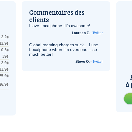
Commentaires des
clients
I love Localphone. It’s awesome!
Laureen Z.
-
Twitter
2.2¢
13.9¢
Global roaming charges suck… I use
Localphone when I’m overseas… so
0.3¢
much better!
39¢
Steve O.
-
Twitter
2.9¢
33.9¢
25.9¢
à 
26.9¢