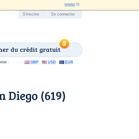
rejeter
S'inscrire
Se connecter
er du crédit gratuit
ise :
GBP
USD
EUR
 Diego (619)