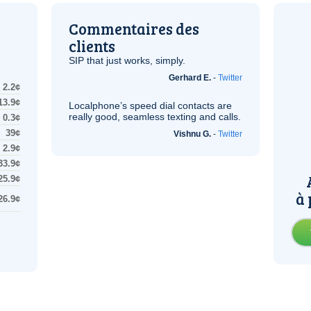
Commentaires des
clients
SIP
that just works, simply.
Gerhard E.
-
Twitter
2.2¢
13.9¢
Localphone’s speed dial contacts are
really good, seamless texting and calls.
0.3¢
39¢
Vishnu G.
-
Twitter
2.9¢
33.9¢
25.9¢
à 
26.9¢