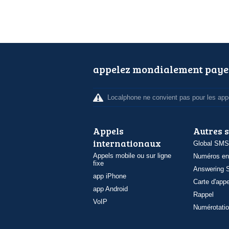
appelez mondialement paye
Localphone ne convient pas pour les appe
Appels
Autres 
internationaux
Global SMS
Appels mobile ou sur ligne
Numéros en
fixe
Answering S
app iPhone
Carte d'appe
app Android
Rappel
VoIP
Numérotatio