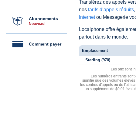
Transférez des appels vers
nos
tarifs d’appels réduits
,
Internet
ou Messagerie voc
Abonnements
Nouveau!
Localphone offre égaleme
partout dans le monde.
Comment payer
Emplacement
Sterling (970)
Les prix sont i
Les numéros entrants sont d
signifie que des volumes élevés 
les centres d'appels ou de l'utili
un supplément de $0.01 évalué