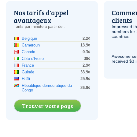
Nos tarifs d'appel
Comment
avantageux
clients
Tarifs par minute à partir de :
Impressed th
numbers for 
countries.
Belgique
2.2¢
Cameroun
13.9¢
Canada
0.3¢
Awesome serv
Côte d'Ivoire
39¢
received $3 in
France
2.9¢
Guinée
33.9¢
Haïti
25.9¢
République démocratique du
26.9¢
Congo
Trouver votre pays