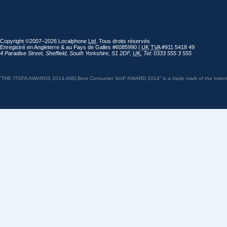
Copyright ©2007–2026 Localphone
Ltd
. Tous droits réservés
Enregistré en Angleterre & au Pays de Galles #6085990 |
UK
TVA
#911 5418 49
4 Paradise Street
,
Sheffield
,
South Yorkshire
,
S1 2DF
,
UK
,
Tel: 0333 555 3 555
“THE ITSPA AWARDS 2014 AND Best Consumer VoIP AWARD 2014” is a trade mark of the Internet 