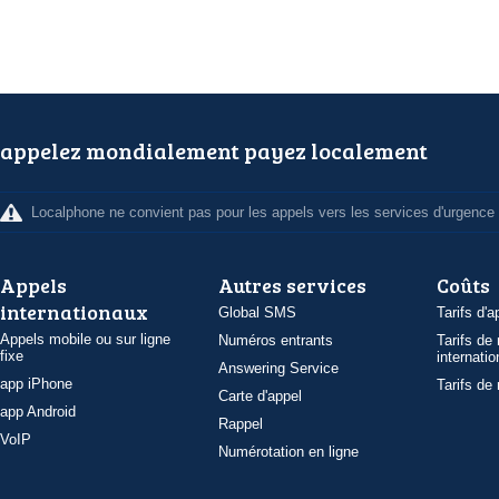
appelez mondialement payez localement
Localphone ne convient pas pour les appels vers les services d'urgence
Appels
Autres services
Coûts
internationaux
Global SMS
Tarifs d'a
Appels mobile ou sur ligne
Numéros entrants
Tarifs de
fixe
internatio
Answering Service
app iPhone
Tarifs de
Carte d'appel
app Android
Rappel
VoIP
Numérotation en ligne