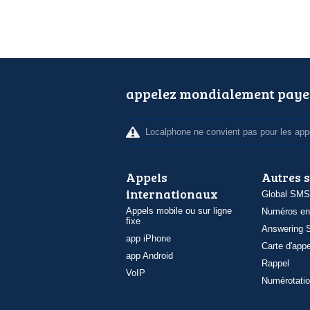
appelez mondialement paye
Localphone ne convient pas pour les appe
Appels
Autres 
internationaux
Global SMS
Appels mobile ou sur ligne
Numéros en
fixe
Answering S
app iPhone
Carte d'appe
app Android
Rappel
VoIP
Numérotatio