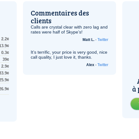
Commentaires des
clients
Calls are crystal clear with zero lag and
rates were half of Skype’s!
2.2¢
Matt L.
-
Twitter
13.9¢
It’s terrific, your price is very good, nice
0.3¢
call quality, I just love it, thanks.
39¢
Alex
-
Twitter
2.9¢
33.9¢
25.9¢
à 
26.9¢