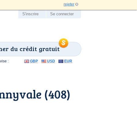
rejeter
S'inscrire
Se connecter
er du crédit gratuit
ise :
GBP
USD
EUR
nnyvale (408)