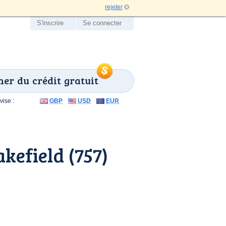
rejeter
S'inscrire
Se connecter
er du crédit gratuit
ise :
GBP
USD
EUR
efield (757)