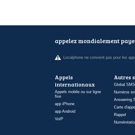
appelez mondialement paye
Localphone ne convient pas pour les appe
Appels
Autres 
internationaux
Global SMS
Appels mobile ou sur ligne
Numéros en
fixe
Answering S
app iPhone
Carte d'appe
app Android
Rappel
VoIP
Numérotatio