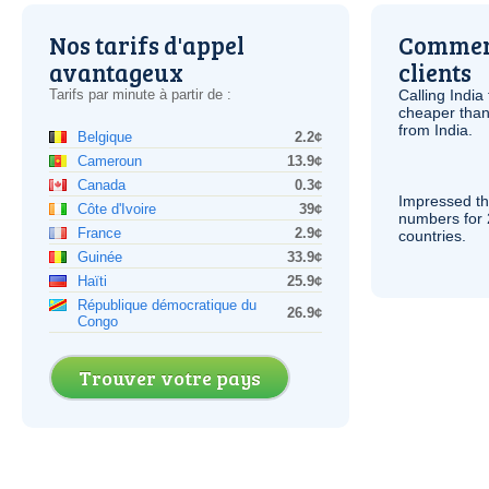
Nos tarifs d'appel
Comment
avantageux
clients
Tarifs par minute à partir de :
Calling India
cheaper than
from India.
Belgique
2.2¢
Cameroun
13.9¢
Canada
0.3¢
Impressed th
Côte d'Ivoire
39¢
numbers for 
France
2.9¢
countries.
Guinée
33.9¢
Haïti
25.9¢
République démocratique du
26.9¢
Congo
Trouver votre pays