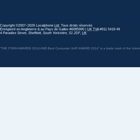
Copyright ©2007–2026 Localphone
Ltd
. Tous droits réservés
Enregistré en Angleterre & au Pays de Galles #6085990 |
UK
TVA
#911 5418 49
4 Paradise Street
,
Sheffield
,
South Yorkshire
,
S1 2DF
,
UK
“THE ITSPA AWARDS 2014 AND Best Consumer VoIP AWARD 2014” is a trade mark of the Internet 