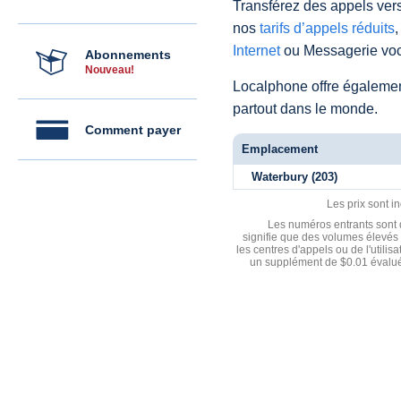
Transférez des appels vers
nos
tarifs d’appels réduits
,
Internet
ou Messagerie voc
Abonnements
Nouveau!
Localphone offre égaleme
partout dans le monde.
Comment payer
Emplacement
Waterbury (203)
Les prix sont i
Les numéros entrants sont d
signifie que des volumes élevés 
les centres d'appels ou de l'utili
un supplément de $0.01 évalué