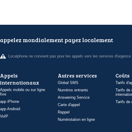
appelez mondialement payez localement
Localphone ne convient pas pour les appels vers les services d'urgence
Appels
Autres services
Coûts
internationaux
Global SMS
Tarifs d'a
Appels mobile ou sur ligne
Numéros entrants
Tarifs de
fixe
internatio
Answering Service
app iPhone
Tarifs de
Carte d'appel
app Android
Rappel
VoIP
Numérotation en ligne