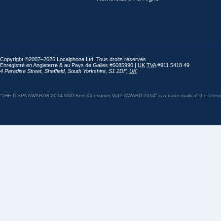
Copyright ©2007–2026 Localphone
Ltd
. Tous droits réservés
Enregistré en Angleterre & au Pays de Galles #6085990 |
UK
TVA
#911 5418 49
4 Paradise Street
,
Sheffield
,
South Yorkshire
,
S1 2DF
,
UK
“THE ITSPA AWARDS 2014 AND Best Consumer VoIP AWARD 2014” is a trade mark of the Internet 