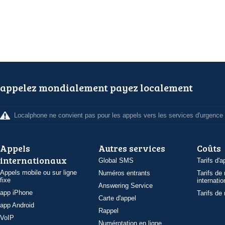
appelez mondialement payez localement
Localphone ne convient pas pour les appels vers les services d'urgence
Appels
Autres services
Coûts
internationaux
Global SMS
Tarifs d'a
Appels mobile ou sur ligne
Numéros entrants
Tarifs de
fixe
internatio
Answering Service
app iPhone
Tarifs de
Carte d'appel
app Android
Rappel
VoIP
Numérotation en ligne