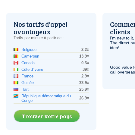
Nos tarifs d'appel
Comment
avantageux
clients
Tarifs par minute à partir de :
I’m new to it,
The direct nu
idea!
Belgique
2.2¢
Cameroun
13.9¢
Canada
0.3¢
Good value f
Côte d'Ivoire
39¢
call overseas,
France
2.9¢
Guinée
33.9¢
Haïti
25.9¢
République démocratique du
26.9¢
Congo
Trouver votre pays