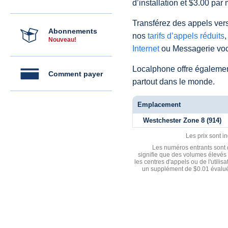
d’installation et $3.00 par 
Transférez des appels vers
Abonnements
nos
tarifs d’appels réduits
,
Nouveau!
Internet
ou Messagerie voc
Localphone offre égaleme
Comment payer
partout dans le monde.
Emplacement
Westchester Zone 8 (914)
Les prix sont i
Les numéros entrants sont d
signifie que des volumes élevés 
les centres d'appels ou de l'utili
un supplément de $0.01 évalué