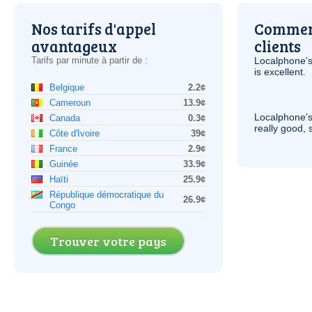
Nos tarifs d'appel
Comment
avantageux
clients
Tarifs par minute à partir de :
Localphone’s
is excellent.
Belgique
2.2¢
Cameroun
13.9¢
Localphone’s
Canada
0.3¢
really good, 
Côte d'Ivoire
39¢
France
2.9¢
Guinée
33.9¢
Haïti
25.9¢
République démocratique du
26.9¢
Congo
Trouver votre pays