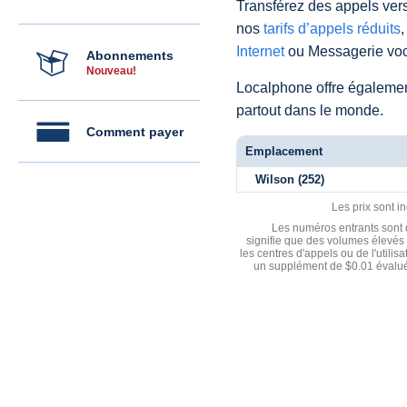
Transférez des appels vers
nos
tarifs d’appels réduits
,
Internet
ou Messagerie voc
Abonnements
Nouveau!
Localphone offre égaleme
partout dans le monde.
Comment payer
Emplacement
Wilson (252)
Les prix sont i
Les numéros entrants sont d
signifie que des volumes élevés 
les centres d'appels ou de l'utili
un supplément de $0.01 évalué