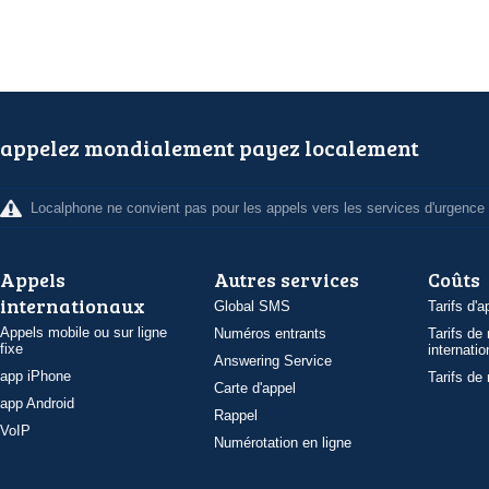
appelez mondialement payez localement
Localphone ne convient pas pour les appels vers les services d'urgence
Appels
Autres services
Coûts
internationaux
Global SMS
Tarifs d'a
Appels mobile ou sur ligne
Numéros entrants
Tarifs de
fixe
internatio
Answering Service
app iPhone
Tarifs de
Carte d'appel
app Android
Rappel
VoIP
Numérotation en ligne