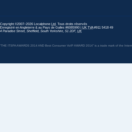
Copyright ©2007–2026 Localphone
Ltd
. Tous droits réservés
Enregistré en Angleterre & au Pays de Galles #6085990 |
UK
TVA
#911 5418 49
4 Paradise Street
,
Sheffield
,
South Yorkshire
,
S1 2DF
,
UK
“THE ITSPA AWARDS 2014 AND Best Consumer VoIP AWARD 2014” is a trade mark of the Internet 