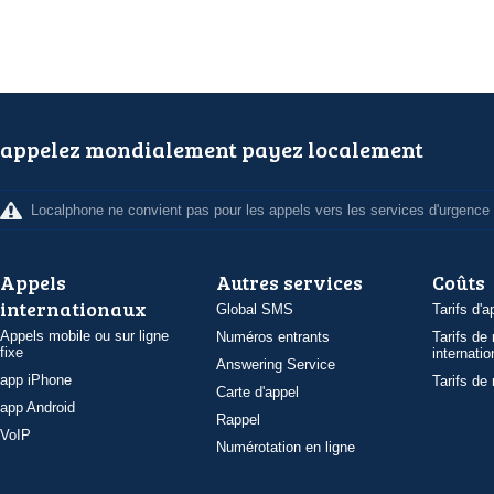
appelez mondialement payez localement
Localphone ne convient pas pour les appels vers les services d'urgence
Appels
Autres services
Coûts
internationaux
Global SMS
Tarifs d'a
Appels mobile ou sur ligne
Numéros entrants
Tarifs de
fixe
internatio
Answering Service
app iPhone
Tarifs de
Carte d'appel
app Android
Rappel
VoIP
Numérotation en ligne