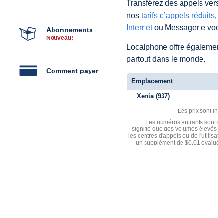
Transférez des appels vers
nos
tarifs d’appels réduits
,
Internet
ou Messagerie voc
Abonnements
Nouveau!
Localphone offre égaleme
partout dans le monde.
Comment payer
Emplacement
Xenia (937)
Les prix sont i
Les numéros entrants sont d
signifie que des volumes élevés 
les centres d'appels ou de l'utili
un supplément de $0.01 évalué