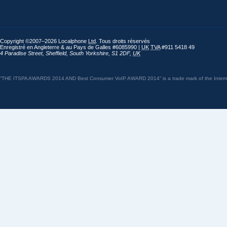
Copyright ©2007–2026 Localphone
Ltd
. Tous droits réservés
Enregistré en Angleterre & au Pays de Galles #6085990 |
UK
TVA
#911 5418 49
4 Paradise Street
,
Sheffield
,
South Yorkshire
,
S1 2DF
,
UK
“THE ITSPA AWARDS 2014 AND Best Consumer VoIP AWARD 2014” is a trade mark of the Internet 