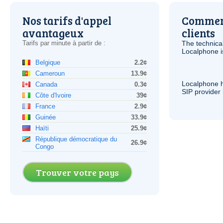
Nos tarifs d'appel
Comment
avantageux
clients
Tarifs par minute à partir de :
The technica
Localphone 
Belgique
2.2¢
Cameroun
13.9¢
Localphone 
Canada
0.3¢
SIP
provider 
Côte d'Ivoire
39¢
France
2.9¢
Guinée
33.9¢
Haïti
25.9¢
République démocratique du
26.9¢
Congo
Trouver votre pays