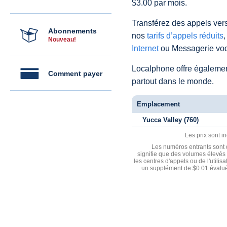
$3.00 par mois.
Transférez des appels vers
Abonnements
nos
tarifs d’appels réduits
,
Nouveau!
Internet
ou Messagerie voc
Localphone offre égaleme
Comment payer
partout dans le monde.
Emplacement
Yucca Valley (760)
Les prix sont i
Les numéros entrants sont d
signifie que des volumes élevés 
les centres d'appels ou de l'utili
un supplément de $0.01 évalué