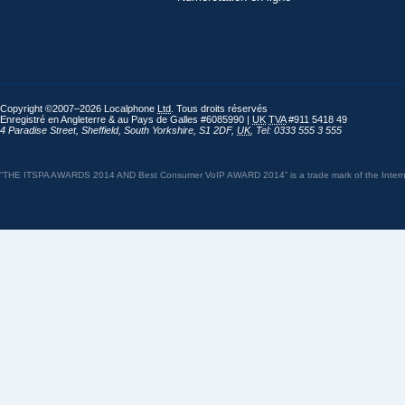
Copyright ©2007–2026 Localphone
Ltd
. Tous droits réservés
Enregistré en Angleterre & au Pays de Galles #6085990 |
UK
TVA
#911 5418 49
4 Paradise Street
,
Sheffield
,
South Yorkshire
,
S1 2DF
,
UK
,
Tel: 0333 555 3 555
“THE ITSPA AWARDS 2014 AND Best Consumer VoIP AWARD 2014” is a trade mark of the Internet 