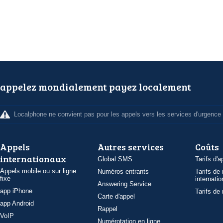
appelez mondialement payez localement
Localphone ne convient pas pour les appels vers les services d'urgence
Appels
Autres services
Coûts
internationaux
Global SMS
Tarifs d'a
Appels mobile ou sur ligne
Numéros entrants
Tarifs de
fixe
internatio
Answering Service
app iPhone
Tarifs de
Carte d'appel
app Android
Rappel
VoIP
Numérotation en ligne