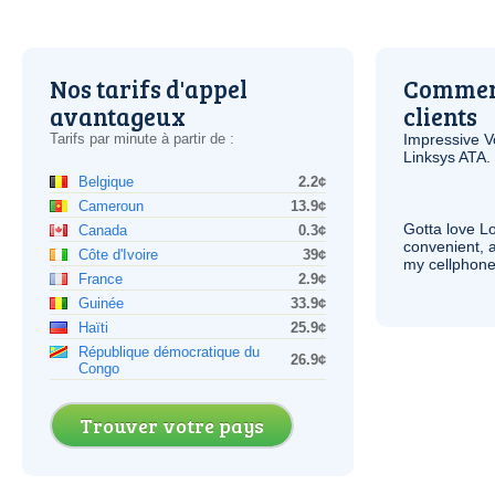
Nos tarifs d'appel
Comment
avantageux
clients
Tarifs par minute à partir de :
Impressive
V
Linksys
ATA
.
Belgique
2.2¢
Cameroun
13.9¢
Gotta love 
Canada
0.3¢
convenient, 
Côte d'Ivoire
39¢
my cellphone
France
2.9¢
Guinée
33.9¢
Haïti
25.9¢
République démocratique du
26.9¢
Congo
Trouver votre pays