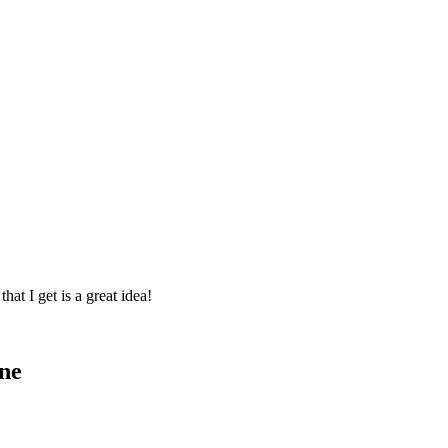
hat I get is a great idea!
one