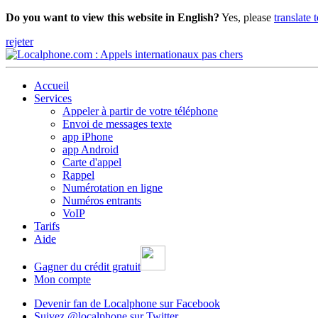
Do you want to view this website in English?
Yes, please
translate 
rejeter
Accueil
Services
Appeler à partir de votre téléphone
Envoi de messages texte
app iPhone
app Android
Carte d'appel
Rappel
Numérotation en ligne
Numéros entrants
VoIP
Tarifs
Aide
Gagner du crédit gratuit
Mon compte
Devenir fan de Localphone sur Facebook
Suivez @localphone sur Twitter