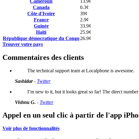
Cameroun
13.9¢
Canada
0.3¢
Côte d'Ivoire
39¢
France
2.9¢
Guinée
33.9¢
Haïti
25.9¢
République démocratique du Congo
26.9¢
Trouver votre pays
Commentaires des clients
The technical support team at Localphone is awesome.
Sashidar
-
Twitter
I’m new to it, but it looks great so far! The direct number t
Vishnu G.
-
Twitter
Appel en un seul clic
à partir de l'app iPh
Voir plus de fonctionnalités