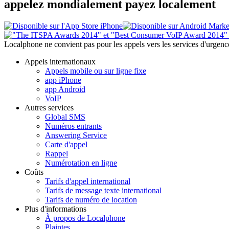
appelez mondialement payez localement
Localphone ne convient pas pour les appels vers les services d'urgenc
Appels internationaux
Appels mobile ou sur ligne fixe
app iPhone
app Android
VoIP
Autres services
Global SMS
Numéros entrants
Answering Service
Carte d'appel
Rappel
Numérotation en ligne
Coûts
Tarifs d'appel international
Tarifs de message texte international
Tarifs de numéro de location
Plus d'informations
À propos de Localphone
Plaintes