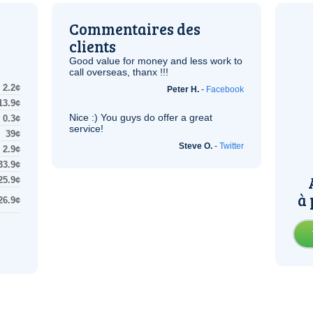
Commentaires des
clients
Good value for money and less work to
call overseas, thanx !!!
2.2¢
Peter H.
-
Facebook
13.9¢
Nice :) You guys do offer a great
0.3¢
service!
39¢
Steve O.
-
Twitter
2.9¢
33.9¢
25.9¢
à 
26.9¢