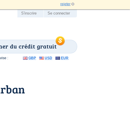
rejeter
S'inscrire
Se connecter
er du crédit gratuit
ise :
GBP
USD
EUR
urban