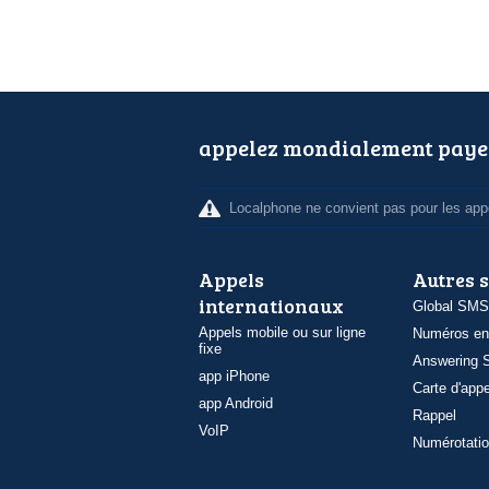
appelez mondialement paye
Localphone ne convient pas pour les appe
Appels
Autres 
internationaux
Global SMS
Appels mobile ou sur ligne
Numéros en
fixe
Answering S
app iPhone
Carte d'appe
app Android
Rappel
VoIP
Numérotatio