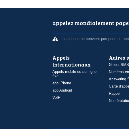
appelez mondialement paye
Localphone ne convient pas pour les appe
Appels
Autres 
internationaux
Global SMS
Appels mobile ou sur ligne
Numéros en
fixe
Answering S
app iPhone
Carte d'appe
app Android
Rappel
VoIP
Numérotatio