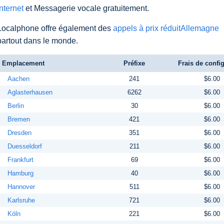
Internet
et Messagerie vocale gratuitement.
Localphone offre également des
appels à prix réduitAllemagne
partout dans le monde.
Emplacement
Préfixe
Frais de confi
Aachen
241
$6.00
Aglasterhausen
6262
$6.00
Berlin
30
$6.00
Bremen
421
$6.00
Dresden
351
$6.00
Duesseldorf
211
$6.00
Frankfurt
69
$6.00
Hamburg
40
$6.00
Hannover
511
$6.00
Karlsruhe
721
$6.00
Köln
221
$6.00