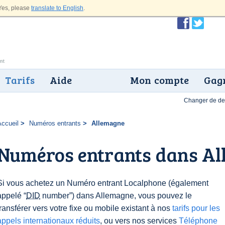
es, please
translate to English
.
Tarifs
Aide
Mon compte
Gagn
Changer de dev
Accueil
Numéros entrants
Allemagne
Numéros entrants dans A
Si vous achetez un Numéro entrant Localphone (également
appelé “
DID
number”) dans Allemagne, vous pouvez le
transférer vers votre fixe ou mobile existant à nos
tarifs pour les
appels internationaux réduits
, ou vers nos services
Téléphone