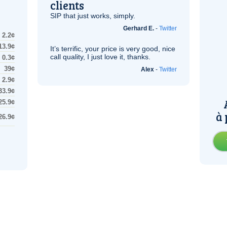
clients
SIP
that just works, simply.
Gerhard E.
-
Twitter
2.2¢
13.9¢
It’s terrific, your price is very good, nice
call quality, I just love it, thanks.
0.3¢
39¢
Alex
-
Twitter
2.9¢
33.9¢
25.9¢
à 
26.9¢