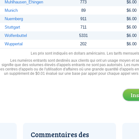
Muhlhausen_Ehingen
773
$6.00
Munich
89
$6.00
Nuernberg
911
$6.00
Stuttgart
711
$6.00
Wolfenbuttel
5331
$6.00
Wuppertal
202
$6.00
Les prix sont indiqués en dollars américains. Les tarifs mensue
Les numéros entrants sont destinés aux clients qui ont un usage moyen et se
signifie que des volumes élevés d'appels entrants ne sont pas autorisés. Les numé
les centres d'appels ou de l'utilisation d'affaires où une grande quantité d'appels 
un supplément de $0.01 évalué sur une base par appel pour chaque appel vers 
In
Commentaires des