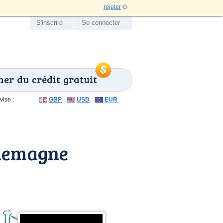
rejeter
S'inscrire
Se connecter
er du crédit gratuit
ise :
GBP
USD
EUR
llemagne