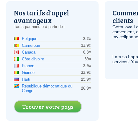
Nos tarifs d'appel
Comment
avantageux
clients
Tarifs par minute à partir de :
Gotta love 
convenient, 
my cellphone
Belgique
2.2¢
Cameroun
13.9¢
Canada
0.3¢
I am so hap
Côte d'Ivoire
39¢
services! You
France
2.9¢
Guinée
33.9¢
Haïti
25.9¢
République démocratique du
26.9¢
Congo
Trouver votre pays