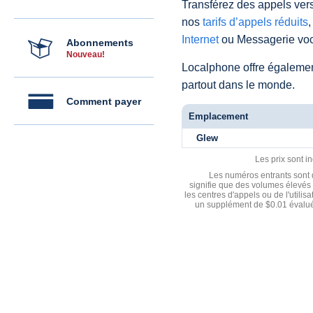
Transférez des appels vers
nos
tarifs d’appels réduits
,
Internet
ou Messagerie voc
Abonnements
Nouveau!
Localphone offre égaleme
partout dans le monde.
Comment payer
Emplacement
Glew
Les prix sont i
Les numéros entrants sont d
signifie que des volumes élevés 
les centres d'appels ou de l'utili
un supplément de $0.01 évalué