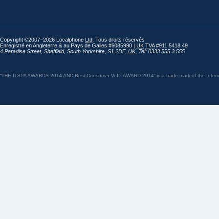
Copyright ©2007–2026 Localphone
Ltd
. Tous droits réservés
Enregistré en Angleterre & au Pays de Galles #6085990 |
UK
TVA
#911 5418 49
4 Paradise Street
,
Sheffield
,
South Yorkshire
,
S1 2DF
,
UK
,
Tel: 0333 555 3 555
“THE ITSPA AWARDS 2014 AND Best Consumer VoIP AWARD 2014” is a trade mark of the Internet 