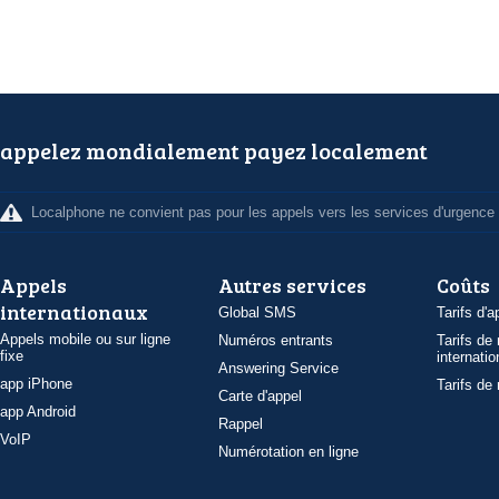
appelez mondialement payez localement
Localphone ne convient pas pour les appels vers les services d'urgence
Appels
Autres services
Coûts
internationaux
Global SMS
Tarifs d'a
Appels mobile ou sur ligne
Numéros entrants
Tarifs de
fixe
internatio
Answering Service
app iPhone
Tarifs de
Carte d'appel
app Android
Rappel
VoIP
Numérotation en ligne