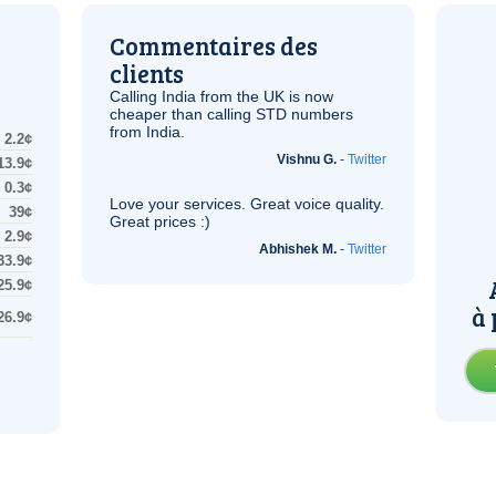
Commentaires des
clients
Calling India from the
UK
is now
cheaper than calling STD numbers
from India.
2.2¢
Vishnu G.
-
Twitter
13.9¢
0.3¢
Love your services. Great voice quality.
39¢
Great prices :)
2.9¢
Abhishek M.
-
Twitter
33.9¢
25.9¢
à 
26.9¢