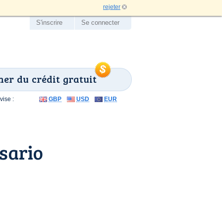
rejeter
S'inscrire
Se connecter
er du crédit gratuit
ise :
GBP
USD
EUR
sario