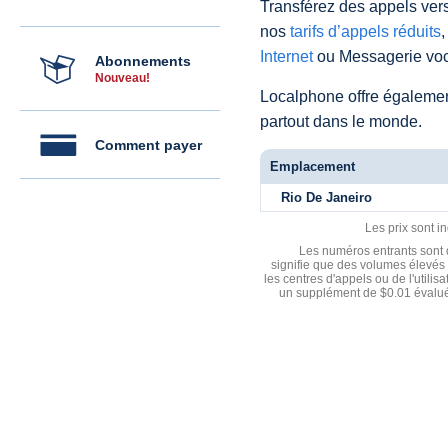
Transférez des appels vers
nos
tarifs d’appels réduits
,
Internet
ou Messagerie voc
Abonnements
Nouveau!
Localphone offre égaleme
partout dans le monde.
Comment payer
Emplacement
Rio De Janeiro
Les prix sont i
Les numéros entrants sont d
signifie que des volumes élevés 
les centres d'appels ou de l'utili
un supplément de $0.01 évalué