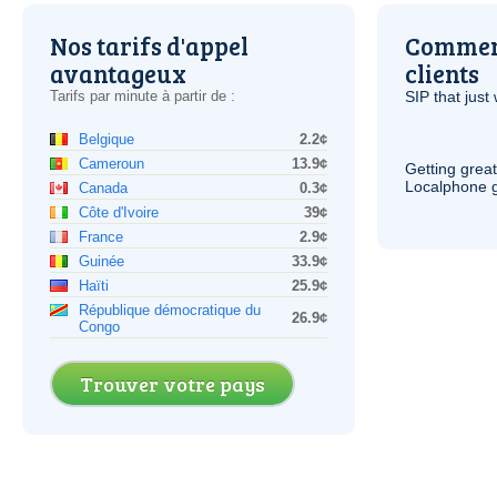
Nos tarifs d'appel
Comment
avantageux
clients
Tarifs par minute à partir de :
SIP
that just 
Belgique
2.2¢
Cameroun
13.9¢
Getting grea
Localphone g
Canada
0.3¢
Côte d'Ivoire
39¢
France
2.9¢
Guinée
33.9¢
Haïti
25.9¢
République démocratique du
26.9¢
Congo
Trouver votre pays