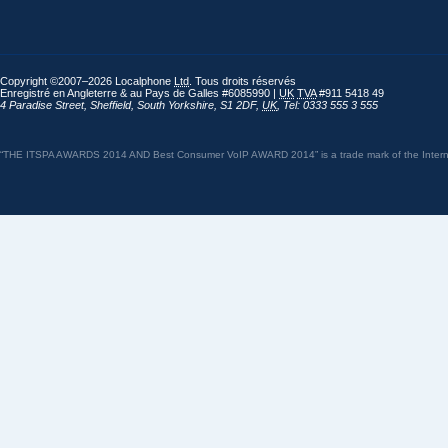
Copyright ©2007–2026 Localphone
Ltd
. Tous droits réservés
Enregistré en Angleterre & au Pays de Galles #6085990 |
UK
TVA
#911 5418 49
4 Paradise Street
,
Sheffield
,
South Yorkshire
,
S1 2DF
,
UK
,
Tel: 0333 555 3 555
“THE ITSPA AWARDS 2014 AND Best Consumer VoIP AWARD 2014” is a trade mark of the Internet 