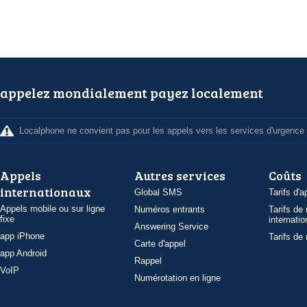
appelez mondialement payez localement
Localphone ne convient pas pour les appels vers les services d'urgence
Appels
Autres services
Coûts
internationaux
Global SMS
Tarifs d'a
Appels mobile ou sur ligne
Numéros entrants
Tarifs de
fixe
internatio
Answering Service
app iPhone
Tarifs de
Carte d'appel
app Android
Rappel
VoIP
Numérotation en ligne