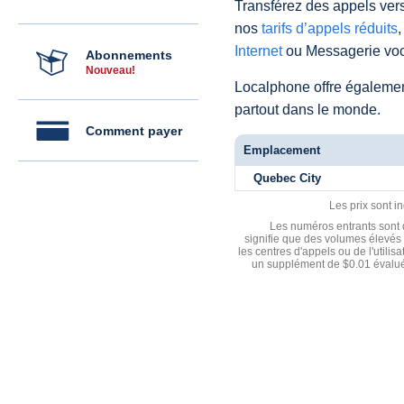
Transférez des appels vers
nos
tarifs d’appels réduits
,
Internet
ou Messagerie voc
Abonnements
Nouveau!
Localphone offre égaleme
partout dans le monde.
Comment payer
Emplacement
Quebec City
Les prix sont i
Les numéros entrants sont d
signifie que des volumes élevés 
les centres d'appels ou de l'utili
un supplément de $0.01 évalué