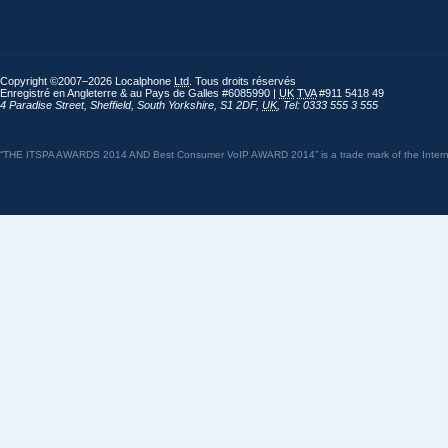
Copyright ©2007–2026 Localphone
Ltd
. Tous droits réservés
Enregistré en Angleterre & au Pays de Galles #6085990 |
UK
TVA
#911 5418 49
4 Paradise Street
,
Sheffield
,
South Yorkshire
,
S1 2DF
,
UK
,
Tel: 0333 555 3 555
“THE ITSPA AWARDS 2014 AND Best Consumer VoIP AWARD 2014” is a trade mark of the Internet 