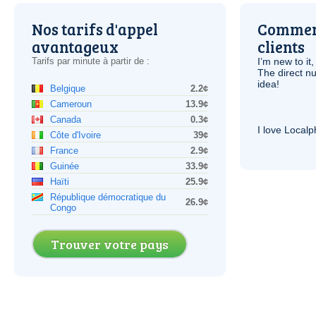
Nos tarifs d'appel
Comment
avantageux
clients
Tarifs par minute à partir de :
I’m new to it,
The direct nu
idea!
Belgique
2.2¢
Cameroun
13.9¢
Canada
0.3¢
I love Local
Côte d'Ivoire
39¢
France
2.9¢
Guinée
33.9¢
Haïti
25.9¢
République démocratique du
26.9¢
Congo
Trouver votre pays