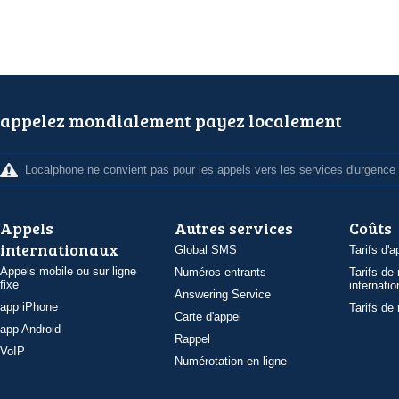
appelez mondialement payez localement
Localphone ne convient pas pour les appels vers les services d'urgence
Appels
Autres services
Coûts
internationaux
Global SMS
Tarifs d'a
Appels mobile ou sur ligne
Numéros entrants
Tarifs de
fixe
internatio
Answering Service
app iPhone
Tarifs de
Carte d'appel
app Android
Rappel
VoIP
Numérotation en ligne