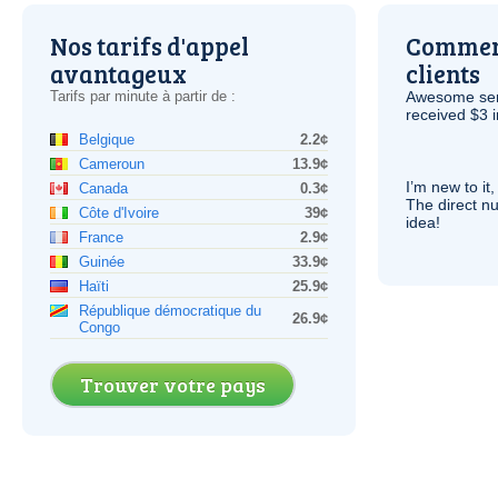
Nos tarifs d'appel
Comment
avantageux
clients
Tarifs par minute à partir de :
Awesome serv
received $3 in
Belgique
2.2¢
Cameroun
13.9¢
I’m new to it,
Canada
0.3¢
The direct nu
Côte d'Ivoire
39¢
idea!
France
2.9¢
Guinée
33.9¢
Haïti
25.9¢
République démocratique du
26.9¢
Congo
Trouver votre pays