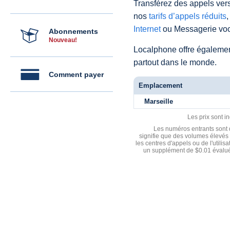
Transférez des appels vers
nos
tarifs d’appels réduits
,
Internet
ou Messagerie voc
Abonnements
Nouveau!
Localphone offre égaleme
partout dans le monde.
Comment payer
Emplacement
Marseille
Les prix sont i
Les numéros entrants sont d
signifie que des volumes élevés 
les centres d'appels ou de l'utili
un supplément de $0.01 évalué