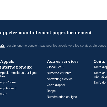
appelez mondialement payez localement
Localphone ne convient pas pour les appels vers les services d'urgence
Appels
Autres services
Coûts
internationaux
Global SMS
Tarifs d'a
Appels mobile ou sur ligne
Numéros entrants
Tarifs de
fixe
internatio
Answering Service
app iPhone
Tarifs de
Carte d'appel
app Android
Rappel
VoIP
Numérotation en ligne