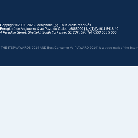
Copyright ©2007–2026 Localphone
Ltd
. Tous droits réservés
Enregistré en Angleterre & au Pays de Galles #6085990 |
UK
TVA
#911 5418 49
4 Paradise Street
,
Sheffield
,
South Yorkshire
,
S1 2DF
,
UK
,
Tel: 0333 555 3 555
“THE ITSPA AWARDS 2014 AND Best Consumer VoIP AWARD 2014” is a trade mark of the Internet 