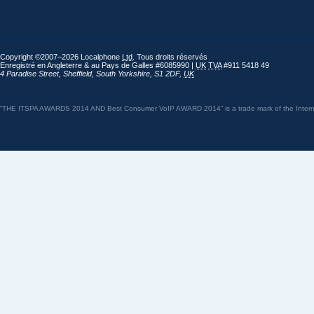
Copyright ©2007–2026 Localphone
Ltd
. Tous droits réservés
Enregistré en Angleterre & au Pays de Galles #6085990 |
UK
TVA
#911 5418 49
4 Paradise Street
,
Sheffield
,
South Yorkshire
,
S1 2DF
,
UK
“THE ITSPA AWARDS 2014 AND Best Consumer VoIP AWARD 2014” is a trade mark of the Internet 