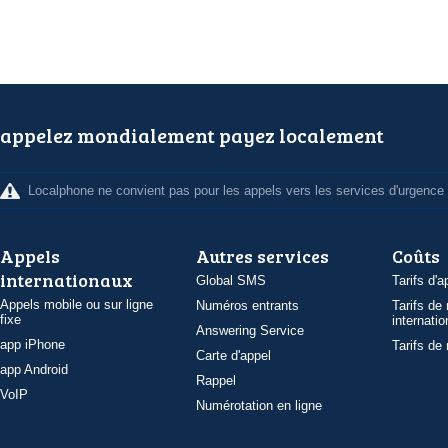
appelez mondialement payez localement
Localphone ne convient pas pour les appels vers les services d'urgence
Appels
Autres services
Coûts
internationaux
Global SMS
Tarifs d'a
Appels mobile ou sur ligne
Numéros entrants
Tarifs de
fixe
internatio
Answering Service
app iPhone
Tarifs de
Carte d'appel
app Android
Rappel
VoIP
Numérotation en ligne