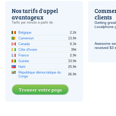
Nos tarifs d'appel
Comment
avantageux
clients
Tarifs par minute à partir de :
Getting grea
Localphone g
Belgique
2.2¢
Cameroun
13.9¢
Awesome serv
Canada
0.3¢
received $3 in
Côte d'Ivoire
39¢
France
2.9¢
Guinée
33.9¢
Haïti
25.9¢
République démocratique du
26.9¢
Congo
Trouver votre pays