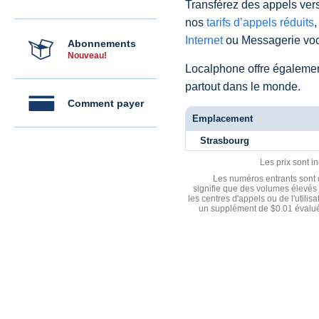
Transférez des appels vers
nos
tarifs d’appels réduits
,
Internet
ou Messagerie voc
Abonnements
Nouveau!
Localphone offre égaleme
partout dans le monde.
Comment payer
Emplacement
Strasbourg
Les prix sont i
Les numéros entrants sont d
signifie que des volumes élevés 
les centres d'appels ou de l'utili
un supplément de $0.01 évalué