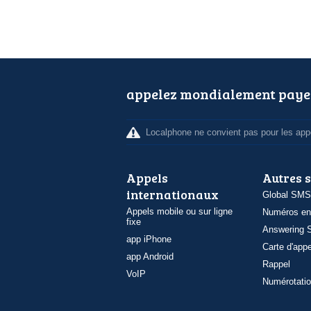
appelez mondialement paye
Localphone ne convient pas pour les appe
Appels
Autres 
internationaux
Global SMS
Appels mobile ou sur ligne
Numéros en
fixe
Answering S
app iPhone
Carte d'appe
app Android
Rappel
VoIP
Numérotatio