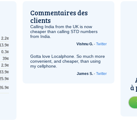
Commentaires des
clients
Calling India from the
UK
is now
cheaper than calling STD numbers
from India.
2.2¢
Vishnu G.
-
Twitter
13.9¢
0.3¢
Gotta love Localphone. So much more
39¢
convenient, and cheaper, than using
2.9¢
my cellphone.
33.9¢
James S.
-
Twitter
25.9¢
à 
26.9¢