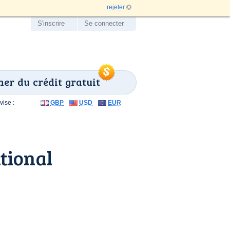
rejeter
S'inscrire
Se connecter
er du crédit gratuit
ise :
GBP
USD
EUR
tional