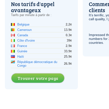
Nos tarifs d'appel
Comment
avantageux
clients
Tarifs par minute à partir de :
It’s terrific,
call quality, I
Belgique
2.2¢
Cameroun
13.9¢
Impressed th
Canada
0.3¢
numbers for 
Côte d'Ivoire
39¢
countries.
France
2.9¢
Guinée
33.9¢
Haïti
25.9¢
République démocratique du
26.9¢
Congo
Trouver votre pays