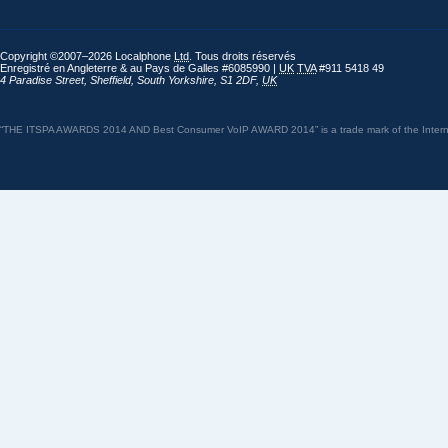
Copyright ©2007–2026 Localphone
Ltd
. Tous droits réservés
Enregistré en Angleterre & au Pays de Galles #6085990 |
UK
TVA
#911 5418 49
4 Paradise Street
,
Sheffield
,
South Yorkshire
,
S1 2DF
,
UK
“THE ITSPA AWARDS 2014 AND Best Consumer VoIP AWARD 2014” is a trade mark of the Internet 