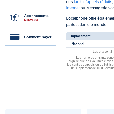
nos
tarifs d’appels réduits
,
Internet
ou Messagerie voc
Abonnements
Localphone offre égaleme
Nouveau!
partout dans le monde.
Emplacement
Comment payer
National
Les prix sont i
Les numéros entrants sont d
signifie que des volumes élevés 
les centres d'appels ou de l'utili
un supplément de $0.01 évalué