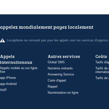
appelez mondialement payez localement
Localphone ne convient pas pour les appels vers les services d'urgence
Appels
Autres services
Coûts
internationaux
Global SMS
Tarifs d'a
Appels mobile ou sur ligne
Numéros entrants
Tarifs de
fixe
internatio
Answering Service
app iPhone
Tarifs de
Carte d'appel
app Android
Rappel
VoIP
Numérotation en ligne