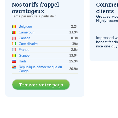
Nos tarifs d'appel
Comment
avantageux
clients
Tarifs par minute à partir de :
Great service
Highly reco
Belgique
2.2¢
Cameroun
13.9¢
Impressed wi
Canada
0.3¢
honest feedb
Côte d'Ivoire
39¢
nice one guy
France
2.9¢
Guinée
33.9¢
Haïti
25.9¢
République démocratique du
26.9¢
Congo
Trouver votre pays