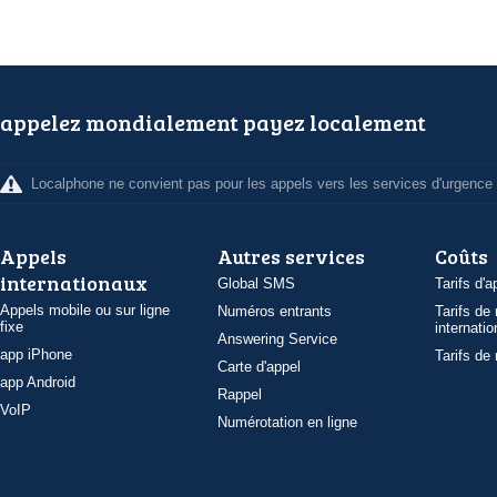
appelez mondialement payez localement
Localphone ne convient pas pour les appels vers les services d'urgence
Appels
Autres services
Coûts
internationaux
Global SMS
Tarifs d'a
Appels mobile ou sur ligne
Numéros entrants
Tarifs de
fixe
internatio
Answering Service
app iPhone
Tarifs de
Carte d'appel
app Android
Rappel
VoIP
Numérotation en ligne