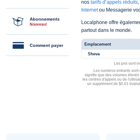
nos
tarifs d’appels réduits
,
Internet
ou Messagerie voc
Abonnements
Localphone offre égaleme
Nouveau!
partout dans le monde.
Emplacement
Comment payer
Sheva
Les prix sont i
Les numéros entrants sont d
signifie que des volumes élevés 
les centres d'appels ou de l'utili
un supplément de $0.01 évalué