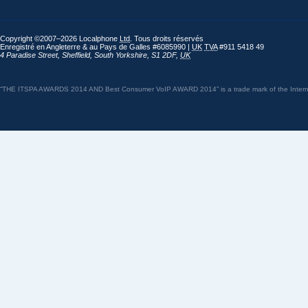
Copyright ©2007–2026 Localphone
Ltd
. Tous droits réservés
Enregistré en Angleterre & au Pays de Galles #6085990 |
UK
TVA
#911 5418 49
4 Paradise Street
,
Sheffield
,
South Yorkshire
,
S1 2DF
,
UK
“THE ITSPA AWARDS 2014 AND Best Consumer VoIP AWARD 2014” is a trade mark of the Internet 