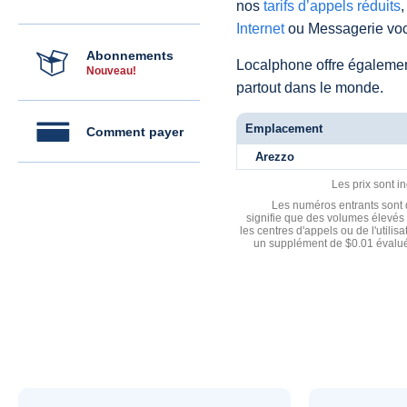
nos
tarifs d’appels réduits
,
Internet
ou Messagerie voc
Abonnements
Localphone offre égaleme
Nouveau!
partout dans le monde.
Emplacement
Comment payer
Arezzo
Les prix sont i
Les numéros entrants sont d
signifie que des volumes élevés 
les centres d'appels ou de l'utili
un supplément de $0.01 évalué