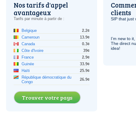
Nos tarifs d'appel
Comment
avantageux
clients
Tarifs par minute à partir de :
SIP
that just 
Belgique
2.2¢
Cameroun
13.9¢
I’m new to it,
The direct nu
Canada
0.3¢
idea!
Côte d'Ivoire
39¢
France
2.9¢
Guinée
33.9¢
Haïti
25.9¢
République démocratique du
26.9¢
Congo
Trouver votre pays