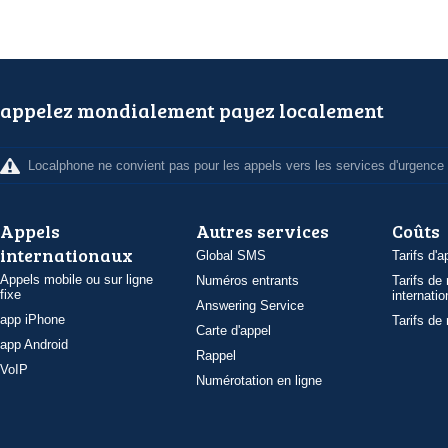
appelez mondialement payez localement
Localphone ne convient pas pour les appels vers les services d'urgence
Appels
Autres services
Coûts
internationaux
Global SMS
Tarifs d'a
Appels mobile ou sur ligne
Numéros entrants
Tarifs de
fixe
internatio
Answering Service
app iPhone
Tarifs de
Carte d'appel
app Android
Rappel
VoIP
Numérotation en ligne