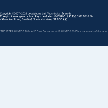
Copyright ©2007–2026 Localphone
Ltd
. Tous droits réservés
Enregistré en Angleterre & au Pays de Galles #6085990 |
UK
TVA
#911 5418 49
4 Paradise Street
,
Sheffield
,
South Yorkshire
,
S1 2DF
,
UK
“THE ITSPA AWARDS 2014 AND Best Consumer VoIP AWARD 2014” is a trade mark of the Internet 