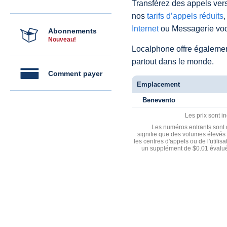
Transférez des appels vers
nos
tarifs d’appels réduits
,
Internet
ou Messagerie voc
Abonnements
Nouveau!
Localphone offre égaleme
partout dans le monde.
Comment payer
Emplacement
Benevento
Les prix sont i
Les numéros entrants sont d
signifie que des volumes élevés 
les centres d'appels ou de l'utili
un supplément de $0.01 évalué