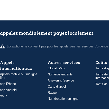
appelez mondialement payez localement
Localphone ne convient pas pour les appels vers les services d'urgence
Appels
Autres services
Coûts
internationaux
Global SMS
Tarifs d'a
Appels mobile ou sur ligne
Numéros entrants
Tarifs de
fixe
internatio
Answering Service
app iPhone
Tarifs de
Carte d'appel
app Android
Rappel
VoIP
Numérotation en ligne