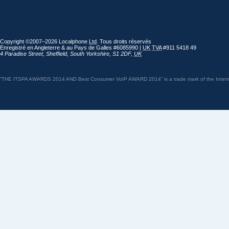
Copyright ©2007–2026 Localphone
Ltd
. Tous droits réservés
Enregistré en Angleterre & au Pays de Galles #6085990 |
UK
TVA
#911 5418 49
4 Paradise Street
,
Sheffield
,
South Yorkshire
,
S1 2DF
,
UK
“THE ITSPA AWARDS 2014 AND Best Consumer VoIP AWARD 2014” is a trade mark of the Internet 