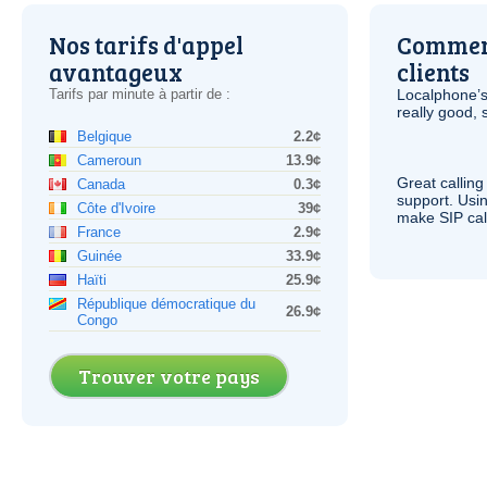
Nos tarifs d'appel
Comment
avantageux
clients
Tarifs par minute à partir de :
Localphone’s
really good, 
Belgique
2.2¢
Cameroun
13.9¢
Great calling
Canada
0.3¢
support. Usi
Côte d'Ivoire
39¢
make
SIP
cal
France
2.9¢
Guinée
33.9¢
Haïti
25.9¢
République démocratique du
26.9¢
Congo
Trouver votre pays