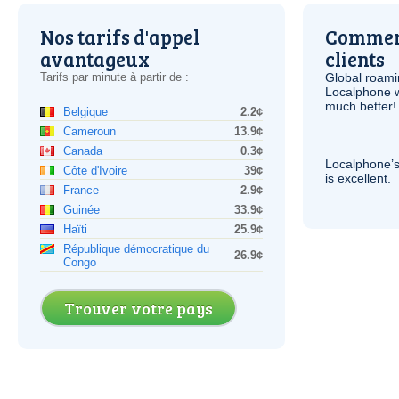
Nos tarifs d'appel
Comment
avantageux
clients
Tarifs par minute à partir de :
Global roami
Localphone 
much better!
Belgique
2.2¢
Cameroun
13.9¢
Canada
0.3¢
Localphone’s
Côte d'Ivoire
39¢
is excellent.
France
2.9¢
Guinée
33.9¢
Haïti
25.9¢
République démocratique du
26.9¢
Congo
Trouver votre pays