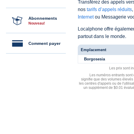
Transférez des appels vers
nos
tarifs d’appels réduits
,
Internet
ou Messagerie voc
Abonnements
Nouveau!
Localphone offre égaleme
partout dans le monde.
Comment payer
Emplacement
Borgosesia
Les prix sont i
Les numéros entrants sont d
signifie que des volumes élevés 
les centres d'appels ou de l'utili
un supplément de $0.01 évalué