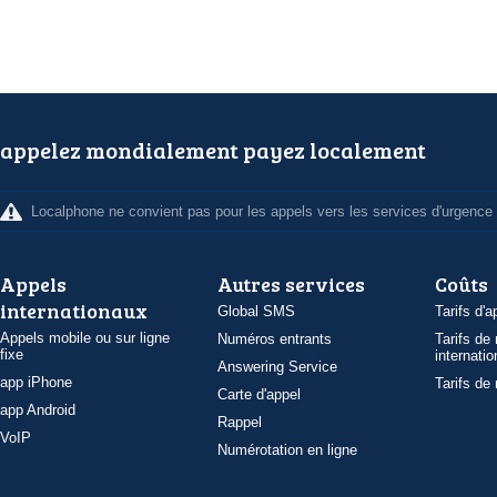
appelez mondialement payez localement
Localphone ne convient pas pour les appels vers les services d'urgence
Appels
Autres services
Coûts
internationaux
Global SMS
Tarifs d'a
Appels mobile ou sur ligne
Numéros entrants
Tarifs de
fixe
internatio
Answering Service
app iPhone
Tarifs de
Carte d'appel
app Android
Rappel
VoIP
Numérotation en ligne