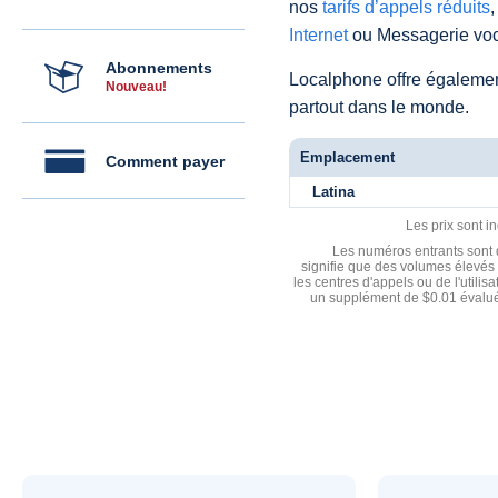
nos
tarifs d’appels réduits
,
Internet
ou Messagerie voc
Abonnements
Localphone offre égaleme
Nouveau!
partout dans le monde.
Emplacement
Comment payer
Latina
Les prix sont i
Les numéros entrants sont d
signifie que des volumes élevés 
les centres d'appels ou de l'utili
un supplément de $0.01 évalué