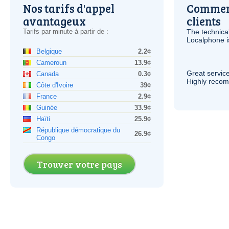
Nos tarifs d'appel
Comment
avantageux
clients
Tarifs par minute à partir de :
The technica
Localphone 
Belgique
2.2¢
Cameroun
13.9¢
Great service
Canada
0.3¢
Highly reco
Côte d'Ivoire
39¢
France
2.9¢
Guinée
33.9¢
Haïti
25.9¢
République démocratique du
26.9¢
Congo
Trouver votre pays