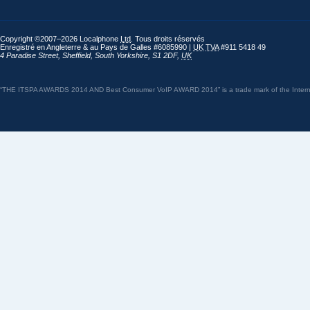
Copyright ©2007–2026 Localphone
Ltd
. Tous droits réservés
Enregistré en Angleterre & au Pays de Galles #6085990 |
UK
TVA
#911 5418 49
4 Paradise Street
,
Sheffield
,
South Yorkshire
,
S1 2DF
,
UK
“THE ITSPA AWARDS 2014 AND Best Consumer VoIP AWARD 2014” is a trade mark of the Internet 