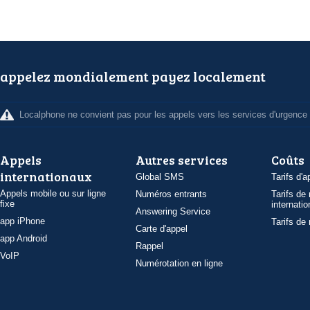
appelez mondialement payez localement
Localphone ne convient pas pour les appels vers les services d'urgence
Appels
Autres services
Coûts
internationaux
Global SMS
Tarifs d'a
Appels mobile ou sur ligne
Numéros entrants
Tarifs de
fixe
internatio
Answering Service
app iPhone
Tarifs de
Carte d'appel
app Android
Rappel
VoIP
Numérotation en ligne